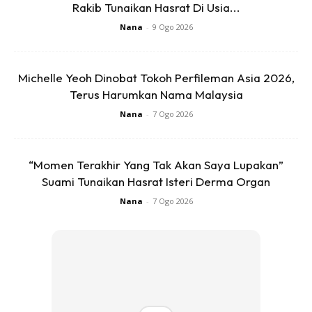
Rakib Tunaikan Hasrat Di Usia...
Nana
-
9 Ogo 2026
Michelle Yeoh Dinobat Tokoh Perfileman Asia 2026,
Terus Harumkan Nama Malaysia
Nana
-
7 Ogo 2026
“Momen Terakhir Yang Tak Akan Saya Lupakan”
Suami Tunaikan Hasrat Isteri Derma Organ
Nana
-
7 Ogo 2026
[su_highlight background=”#fefcee”
color=”#191ad4″]Ekstra Info :[/su_highlight]