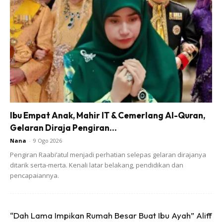
Ads
Ibu Empat Anak, Mahir IT & Cemerlang Al-Quran,
Gelaran Diraja Pengiran...
Nana
-
9 Ogo 2026
Pengiran Raabi’atul menjadi perhatian selepas gelaran dirajanya
ditarik serta-merta. Kenali latar belakang, pendidikan dan
pencapaiannya.
RENDAM
3. Jika ada lebihan bawang yang dipotong,
di
dalam minyak kelapa atau minyak zaitun bagi
mendapatkan nutrisi yang banyak.
“Dah Lama Impikan Rumah Besar Buat Ibu Ayah” Aliff