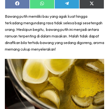
Share
Share
Share
Share
on
on
on
on
Facebook
WhatsApp
Telegram
X
Bawang putih memiliki bau yang agak kuat hingga
(Twitter)
terkadang mengundang rasa tidak selesa bagi sesetengah
orang. Meskipun begitu, bawang putih ini menjadi antara
ramuan terpenting di dalam masakan. Malah tidak dapat
dinafikan bila terhidu bawang yang sedang digoreng, aroma
memang cukup menyelerakan!