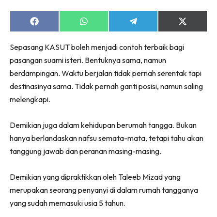
Share
Share
Share
Share
on
on
on
on
Facebook
WhatsApp
Telegram
X
Sepasang KASUT boleh menjadi contoh terbaik bagi
(Twitter)
pasangan suami isteri. Bentuknya sama, namun
berdampingan. Waktu berjalan tidak pernah serentak tapi
destinasinya sama. Tidak pernah ganti posisi, namun saling
melengkapi.
Demikian juga dalam kehidupan berumah tangga. Bukan
hanya berlandaskan nafsu semata-mata, tetapi tahu akan
tanggung jawab dan peranan masing-masing.
Demikian yang dipraktikkan oleh Taleeb Mizad yang
merupakan seorang penyanyi di dalam rumah tangganya
yang sudah memasuki usia 5 tahun.