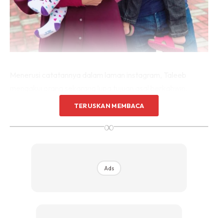
Menerusi catatannya dalam laman instagram, Taleeb
mengakui orang sekarang lupa tujuan asal berkahwin.
Kahwin kerana trend, then bertiktok kejar populariti.
TERUSKAN MEMBACA
∞
Ads
Ads