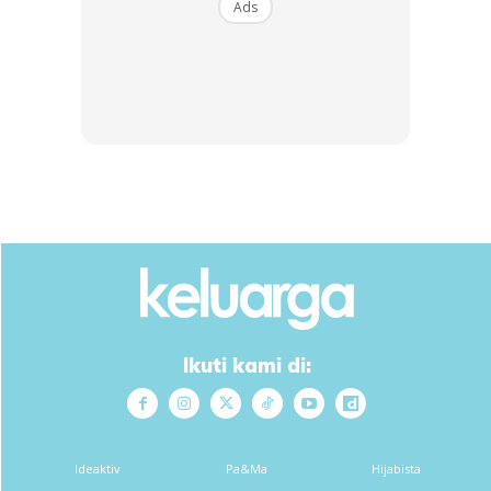
Ads
dpt guna vios skrg, boleh contact abg
atau
@juliananazarudin
tentang biz shaklee, mudah2an
rezeki dpt dikongsi bersama
Ikuti kami di:
Ideaktiv
Pa&Ma
Hijabista