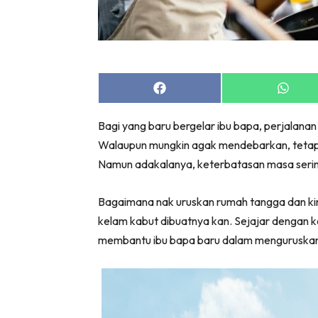
Share
Share
on
on
Facebook
Whats
Bagi yang baru bergelar ibu bapa, perjalanan 
Walaupun mungkin agak mendebarkan, tetapi
Namun adakalanya, keterbatasan masa sering 
Bagaimana nak uruskan rumah tangga dan kini
kelam kabut dibuatnya kan. Sejajar dengan k
membantu ibu bapa baru dalam menguruskan