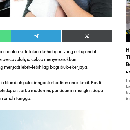
Share
Share
on
on
App
Telegram
X
H
ini adalah satu laluan kehidupan yang cukup indah.
(Twitter)
T
 percayalah, ia cukup menyeronokkan.
B
menjadi lebih-lebih lagi bagi ibu bekerjaya.
N
Ha
 ditambah pula dengan kehadiran anak kecil. Pasti
ka
ehidupan serba moden ini, panduan ini mungkin dapat
be
 rumah tangga.
te