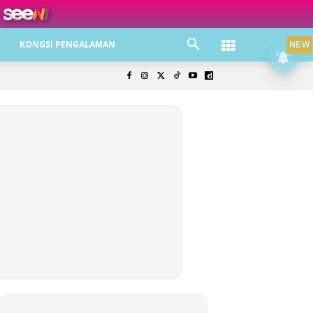
ree jer!
KONGSI PENGALAMAN
NEW
olisi Privasi