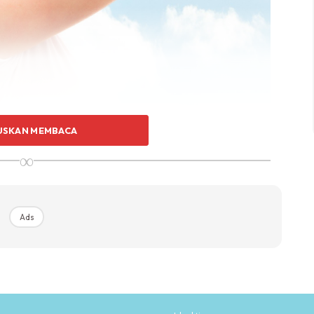
USKAN MEMBACA
∞
Ads
kan kerja-kerja ibu di rumah. Misalnya, ibu boleh
g akan disediakan pada minggu berikutnya.
m bentuk pes dan apabila pulang ke rumah terus