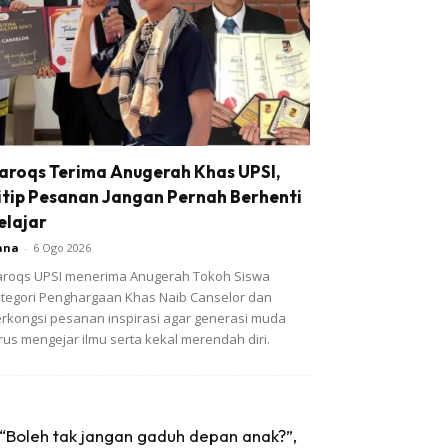
aroqs Terima Anugerah Khas UPSI,
itip Pesanan Jangan Pernah Berhenti
elajar
ana
-
6 Ogo 2026
roqs UPSI menerima Anugerah Tokoh Siswa
tegori Penghargaan Khas Naib Canselor dan
rkongsi pesanan inspirasi agar generasi muda
rus mengejar ilmu serta kekal merendah diri.
“Boleh tak jangan gaduh depan anak?”,