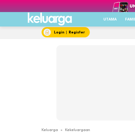
UTAMA
FAMI
Login
|
Register
Keluarga
»
Kekeluargaan