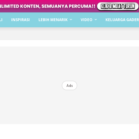
Dapatkan cerita, perkongsian dan info menarik. F
LI
INSPIRASI
LEBIH MENARIK
VIDEO
KELUARGA GADER
Dengan ini saya bersetuju dengan
Terma Penggunaan
dan
P
Langgan Sekarang
Langganan anda telah diterima. Terima kasih!
Ads
Mencari bahagia bersama KELUARGA?
Download dan baca sekarang di
KLIK DI SEENI