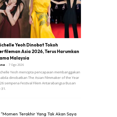
ichelle Yeoh Dinobat Tokoh
erfileman Asia 2026, Terus Harumkan
ama Malaysia
ana
-
7 Ogo 2026
chelle Yeoh mencipta pencapaian membanggakan
abila dinobatkan The Asian Filmmaker of the Year
26 sempena Festival Filem Antarabangsa Busan
-31.
“Momen Terakhir Yang Tak Akan Saya