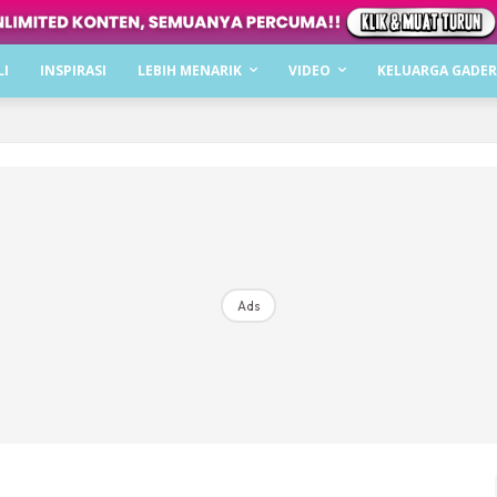
Dapatkan cerita, perkongsian dan info menarik. F
LI
INSPIRASI
LEBIH MENARIK
VIDEO
KELUARGA GADER
Dengan ini saya bersetuju dengan
Terma Penggunaan
dan
P
Langgan Sekarang
Langganan anda telah diterima. Terima kasih!
Ads
Mencari bahagia bersama KELUARGA?
Download dan baca sekarang di
KLIK DI SEENI