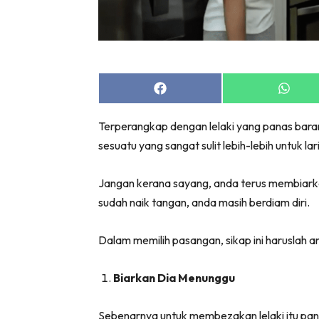
Share
Share
on
on
Facebook
Whats
Terperangkap dengan lelaki yang panas bara
sesuatu yang sangat sulit lebih-lebih untuk la
Jangan kerana sayang, anda terus membiarka
sudah naik tangan, anda masih berdiam diri.
Dalam memilih pasangan, sikap ini haruslah anda
Biarkan Dia Menunggu
Sebenarnya untuk membezakan lelaki itu pan