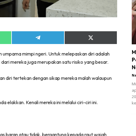
Share
Share
on
on
App
Telegram
X
M
n umpama mimpi ngeri. Untuk melepaskan diri adalah
(Twitter)
P
ri dari mereka juga merupakan satu risiko yang besar.
N
N
n diri tertekan dengan sikap mereka malah walaupun
Mi
ap
20
 elakkan. Kenali mereka ini melalui ciri-ciri ini.
ke
as baran atau tidak, bergantung kepada raut wajah