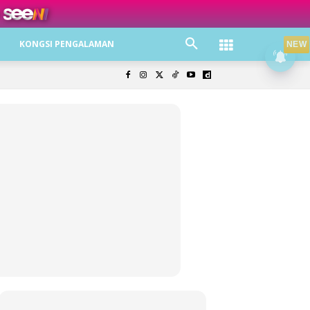
ree jer!
KONGSI PENGALAMAN
NEW
olisi Privasi