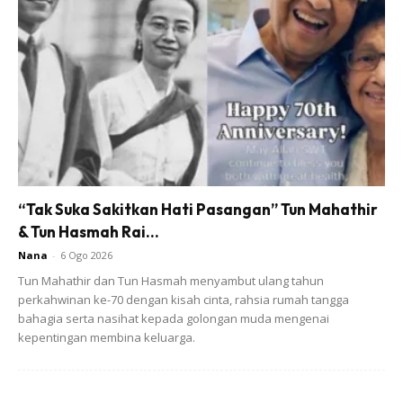
Ads
“Tak Suka Sakitkan Hati Pasangan” Tun Mahathir
& Tun Hasmah Rai...
Nana
-
6 Ogo 2026
Tun Mahathir dan Tun Hasmah menyambut ulang tahun
perkahwinan ke-70 dengan kisah cinta, rahsia rumah tangga
bahagia serta nasihat kepada golongan muda mengenai
kepentingan membina keluarga.
Memetik perkongsian di portal Remaja, Ziana dan Anuar
menyifatkan tiada apa yang lebih membanggakan mereka