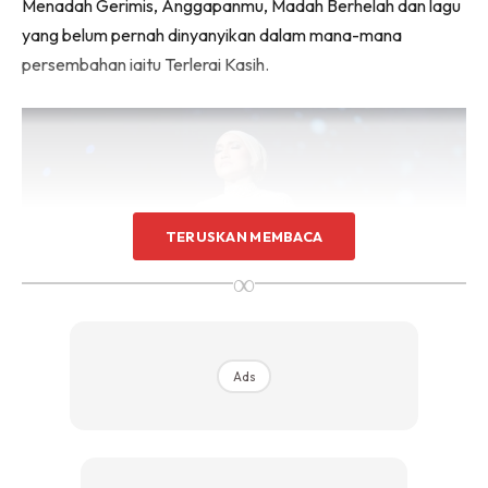
Menadah Gerimis, Anggapanmu, Madah Berhelah dan lagu
yang belum pernah dinyanyikan dalam mana-mana
persembahan iaitu Terlerai Kasih.
TERUSKAN MEMBACA
∞
Ads
Manakala Anuar pula menghiburkan peminat dengan lagu
popularnya seperti Ketulusan Hati, Mungkin, Lelaki Ini dan
Keabadian Cinta.