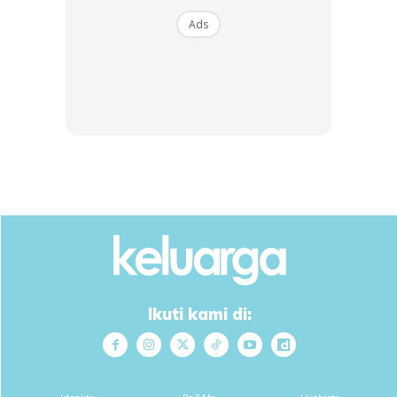
Ads
“Tanya beliau, ‘Boleh ke abah datang? Takut abah sudah
tak terdaya.’ Kata saya, tak mengapa insyaAllah ada abah,
semangat kami lebih kuat. Jadi, abah gagahkan diri untuk
datang juga bersama dua orang anak saya, Muhammad
Ammar dan Muhammad Aiman.
“Saya meminta mereka temani atuk mereka ke konsert.
Ammar bertanya, ‘Nak tengok Mama dan Pak Ngah nyanyi
ke?’. Mereka belum pernah menonton kami berdua
berkerjasama. Mereka setuju, dengan pesanan usah
Ikuti kami di:
panggil nama saya dari atas pentas (ketawa). Tapi anak
kan, perlulah panggil,” seloroh Ziana.