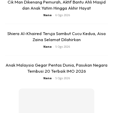
Cik Man Dikenang Pemurah, Aktif Bantu Ahli Masjid
melainkan melihat rasa bangga pada raut wajah ibu
dan Anak Yatim Hingga Akhir Hayat
bapanya yang hadir di konsert tersebut.
Nana
-
6 Ogo 2026
“Dulu abah datang semasa konsert Unplugged (1996) dan
konsert Ziana Zain In The Park (2001). Dan selepas itu,
Shiera Al-Khaired Teruja Sambut Cucu Kedua, Aisa
sudah jarang. Sokongannya terhadap anak-anaknya amat
Zaina Selamat Dilahirkan
kuat. Walaupun sekarang usianya sudah 84 tahun manakala
Nana
-
5 Ogo 2026
ibu kami sudah berusia 71 tahun, kami ingin sangat mereka
datang.
Anak Malaysia Gegar Pentas Dunia, Pasukan Negara
Tembusi 20 Terbaik IMO 2026
Nana
-
5 Ogo 2026