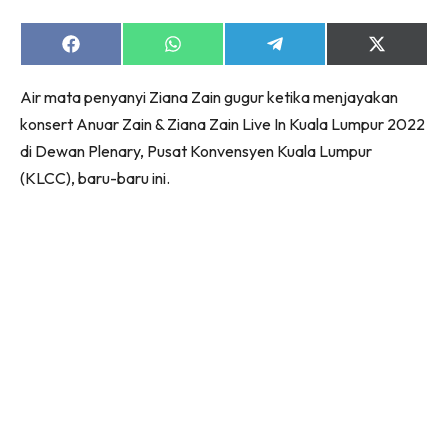
Share
Share
Share
Share
on
on
on
on
Facebook
WhatsApp
Telegram
X
Air mata penyanyi Ziana Zain gugur ketika menjayakan
(Twitter)
konsert Anuar Zain & Ziana Zain Live In Kuala Lumpur 2022
di Dewan Plenary, Pusat Konvensyen Kuala Lumpur
(KLCC), baru-baru ini.