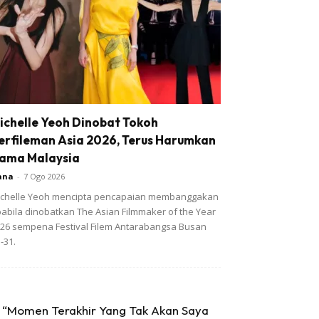
ichelle Yeoh Dinobat Tokoh
erfileman Asia 2026, Terus Harumkan
ama Malaysia
ana
-
7 Ogo 2026
chelle Yeoh mencipta pencapaian membanggakan
abila dinobatkan The Asian Filmmaker of the Year
26 sempena Festival Filem Antarabangsa Busan
-31.
“Momen Terakhir Yang Tak Akan Saya