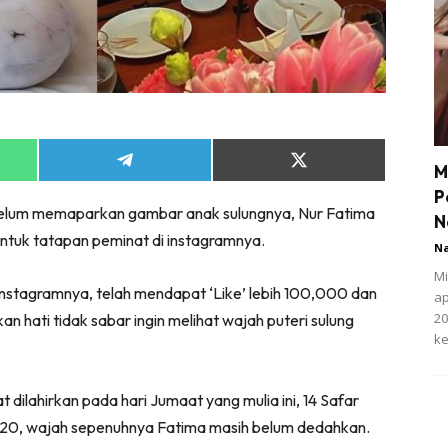
Share
Share
M
on
on
P
App
Telegram
X
 belum memaparkan gambar anak sulungnya, Nur Fatima
(Twitter)
N
 untuk tatapan peminat di instagramnya.
N
Mi
instagramnya, telah mendapat ‘Like’ lebih 100,000 dan
ap
20
 hati tidak sabar ingin melihat wajah puteri sulung
ke
 dilahirkan pada hari Jumaat yang mulia ini, 14 Safar
20, wajah sepenuhnya Fatima masih belum dedahkan.