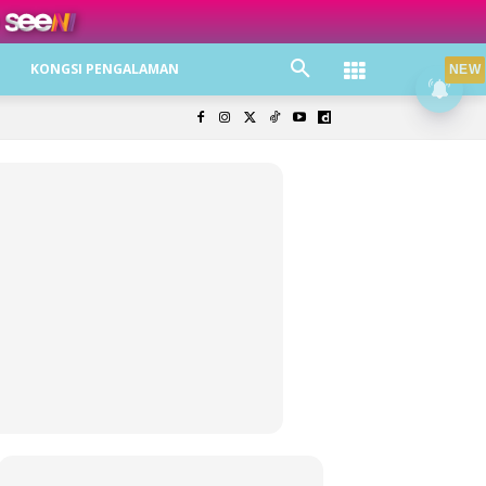
ree jer!
KONGSI PENGALAMAN
NEW
olisi Privasi