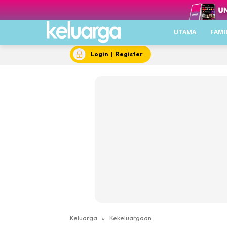
UTAMA
FAMI
Login
|
Register
Keluarga
»
Kekeluargaan