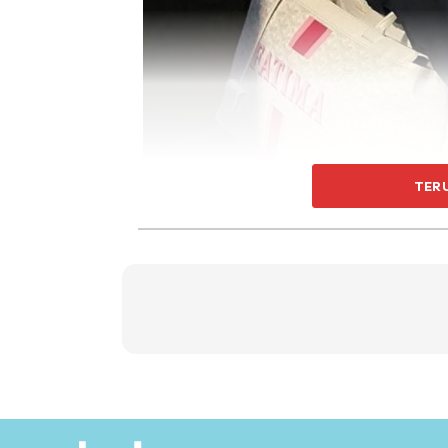
TER
Entri kedua