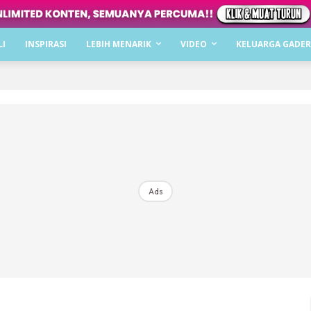
Dapatkan cerita, perkongsian dan info menarik. F
LI
INSPIRASI
LEBIH MENARIK
VIDEO
KELUARGA GADER
Dengan ini saya bersetuju dengan
Terma Penggunaan
dan
P
Langgan Sekarang
Langganan anda telah diterima. Terima kasih!
Ads
Mencari bahagia bersama KELUARGA?
Download dan baca sekarang di
KLIK DI SEENI