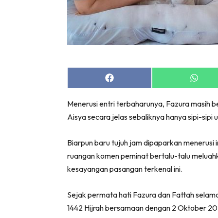
Share
Share
on
on
Facebook
Whats
Menerusi entri terbaharunya, Fazura masih
Aisya secara jelas sebaliknya hanya sipi-sipi
Biarpun baru tujuh jam dipaparkan menerusi 
ruangan komen peminat bertalu-talu meluahkan
kesayangan pasangan terkenal ini.
Sejak permata hati Fazura dan Fattah selamat
1442 Hijrah bersamaan dengan 2 Oktober 20