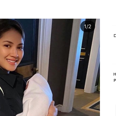
D
H
P