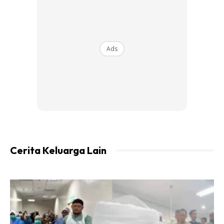
Ads
Cerita Keluarga Lain
View this post on Instagram