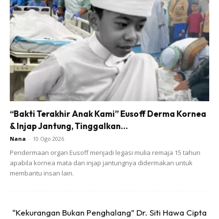
A Post Shared By Erra Fazira (@errafazira)
Terdahulu, Erra pernah mendirikan rumah tangga dengan
“Bakti Terakhir Anak Kami” Eusoff Derma Kornea
pelakon dan pengarah Datuk Yusry Abdul Halim pada 2003
& Injap Jantung, Tinggalkan...
namun berpisah pada 2006.
Nana
-
10 Ogo 2026
Pendermaan organ Eusoff menjadi legasi mulia remaja 15 tahun
Erra kemudian mendirikan rumah tangga dengan Engku
apabila kornea mata dan injap jantungnya didermakan untuk
Emran pada 2007 namun bercerai pada 2014. Hasil
membantu insan lain.
perkahwinan mereka dikurniakan seorang cahaya mata,
Engku Aleesya kini berusia 13 tahun.
“Kekurangan Bukan Penghalang” Dr. Siti Hawa Cipta