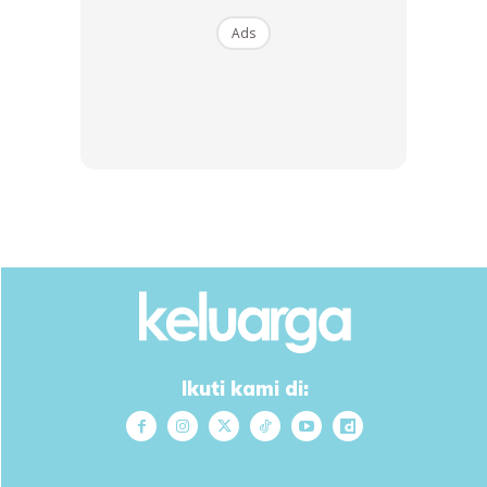
Ads
Mama tak marah anak, boleh ke? Kalau tak marah macam
mana nak dengar kata? Jom ikuti perkongsian ini!
Ikuti kami di: