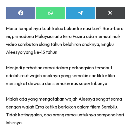
Share
Share
Share
Share
on
on
on
on
Facebook
WhatsApp
Telegram
X
Mana tumpahnya kuah kalau bukan ke nasi kan? Baru-baru
(Twitter)
ini, primadona Malaysia iaitu Erra Fazira ada memuat naik
video sambutan ulang tahun kelahiran anaknya, Engku
Aleesya yang ke-13 tahun.
Menjadi perhatian ramai dalam perkongsian tersebut
adalah raut wajah anaknya yang semakin cantik ketika
meningkat dewasa dan semakin iras seperti ibunya.
Malah ada yang mengatakan wajah Aleesya sangat sama
dengan wajah Erra ketika berlakon dalam filem Sembilu.
Tidak ketinggalan, doa orang ramai untuknya sempena hari
lahirnya.