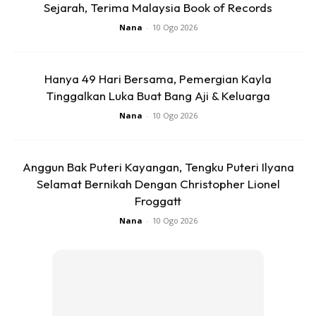
Sejarah, Terima Malaysia Book of Records
Nana
-
10 Ogo 2026
Hanya 49 Hari Bersama, Pemergian Kayla
Ads
Tinggalkan Luka Buat Bang Aji & Keluarga
Nana
-
10 Ogo 2026
Anggun Bak Puteri Kayangan, Tengku Puteri Ilyana
Selamat Bernikah Dengan Christopher Lionel
Sumber : Instagram
Erra Fazira
Froggatt
Nana
-
10 Ogo 2026
Agak-agak, menu apa yang best eh kat Jollibee? Haa meh
tengok Zira Review!