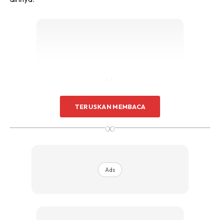
Ads
TERUSKAN MEMBACA
∞
Malah, Erra turut mengambil kesempatan dalam
Ads
mendoakan Aleesya menjadi anak yang solehah serta
berjaya dunia akhirat.