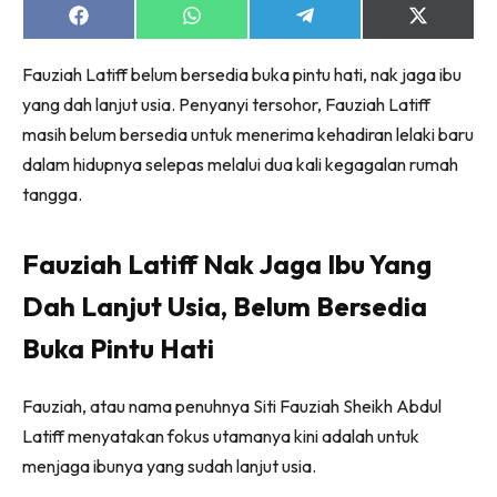
Share
Share
Share
Share
on
on
on
on
Facebook
WhatsApp
Telegram
X
Fauziah Latiff belum bersedia buka pintu hati, nak jaga ibu
(Twitter)
yang dah lanjut usia. Penyanyi tersohor, Fauziah Latiff
masih belum bersedia untuk menerima kehadiran lelaki baru
dalam hidupnya selepas melalui dua kali kegagalan rumah
tangga.
Fauziah Latiff Nak Jaga Ibu Yang
Dah Lanjut Usia, Belum Bersedia
Buka Pintu Hati
Fauziah, atau nama penuhnya Siti Fauziah Sheikh Abdul
Latiff menyatakan fokus utamanya kini adalah untuk
menjaga ibunya yang sudah lanjut usia.