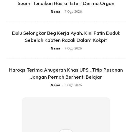
JessC @JessC 钟洁希 for your malay debut
Suami Tunaikan Hasrat Isteri Derma Organ
Album and Thank you for inviting me for
Nana
-
7 Ogo 2026
your duet song
#takterpisah
.
https://youtu.be/qK4N-cIQ0ac?
Dulu Selongkar Beg Kerja Ayah, Kini Fatin Duduk
si=jczz4B7R3p97L2fN . Salam semua,
Sebelah Kapten Razali Dalam Kokpit
sebuah lagu duet sebagai tanda
Nana
-
7 Ogo 2026
persahabatan buat semua. . .
#jessc
#fauziahlatiff
. . TAK TERPISAH –
#boshstudios
Fl make up by @Epie
Haroqs Terima Anugerah Khas UPSI, Titip Pesanan
Temerloh
♬ original sound – FAUZIAH
Jangan Pernah Berhenti Belajar
LATIFF
Nana
-
6 Ogo 2026