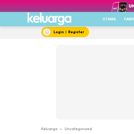
UTAMA
FAMI
Login
|
Register
Keluarga
»
Uncategorized