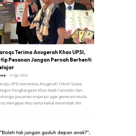
aroqs Terima Anugerah Khas UPSI,
itip Pesanan Jangan Pernah Berhenti
elajar
ana
-
6 Ogo 2026
roqs UPSI menerima Anugerah Tokoh Siswa
tegori Penghargaan Khas Naib Canselor dan
rkongsi pesanan inspirasi agar generasi muda
rus mengejar ilmu serta kekal merendah diri.
“Boleh tak jangan gaduh depan anak?”,