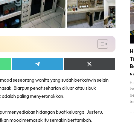
H
T
Share
Share
B
on
on
N
App
Telegram
X
mood seseorang wanita yang sudah berkahwin selain
(Twitter)
Ha
asak. Biarpun penat seharian di luar atau sibuk
ka
be
adalah paling menyeronokkan.
te
apur menyediakan hidangan buat keluarga. Justeru,
tkan mood memasak itu semakin bertambah.