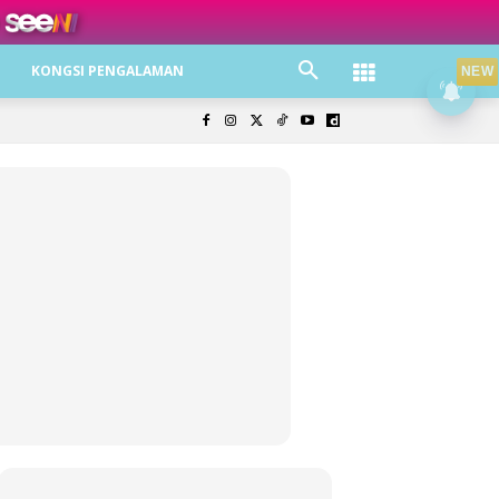
ree jer!
KONGSI PENGALAMAN
NEW
olisi Privasi