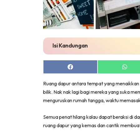
Isi Kandungan
Share
Share
on
on
Facebook
Whats
Ruang dapur antara tempat yang menaikkan 
bilik. Nak nak lagi bagi mereka yang suka mem
menguruskan rumah tangga, waktu memasak 
Semua penat hilang kalau dapat beraksi di d
ruang dapur yang kemas dan cantik membua