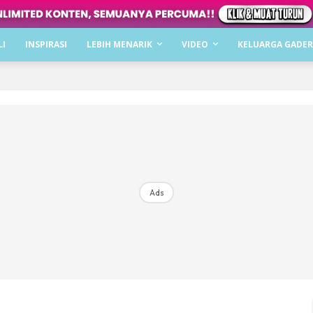
Dapatkan cerita, perkongsian dan info menarik. F
LI
INSPIRASI
LEBIH MENARIK
VIDEO
KELUARGA GADER
Dengan ini saya bersetuju dengan
Terma Penggunaan
dan
P
Langgan Sekarang
Langganan anda telah diterima. Terima kasih!
Ads
Mencari bahagia bersama KELUARGA?
Download dan baca sekarang di
KLIK DI SEENI