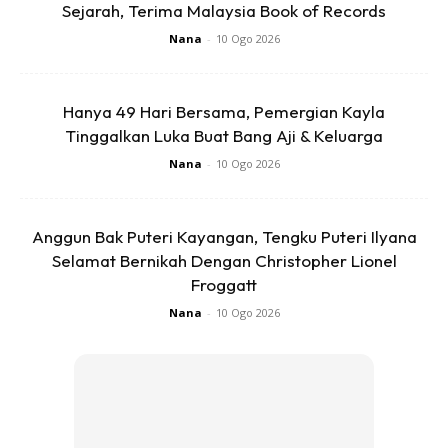
Sejarah, Terima Malaysia Book of Records
Nana
-
10 Ogo 2026
Namun, apa yang meraih perhatian warganet bilamana
Hanya 49 Hari Bersama, Pemergian Kayla
satu alat ujian kehamilan turut berada di atas meja dan
Tinggalkan Luka Buat Bang Aji & Keluarga
mencetuskan spekulasi bahawa ibu kepada dua orang
Nana
-
10 Ogo 2026
cahaya mata itu sudahpun hamil.
Menerusi video tersebut, kelihatan anak kepada Intan dari
Anggun Bak Puteri Kayangan, Tengku Puteri Ilyana
perkahwinannya yang terdahulu menghulurkan satu bekas
Selamat Bernikah Dengan Christopher Lionel
Froggatt
kepada suaminya dan ada kejutan di dalamnya.
Nana
-
10 Ogo 2026