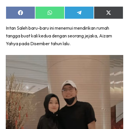
Share
Share
Share
Share
on
on
on
on
Facebook
WhatsApp
Telegram
X
Intan Saleh baru-baru ini menemui mendirikan rumah
(Twitter)
tangga buat kali kedua dengan seorang jejaka, Aizam
Yahya pada Disember tahun lalu.