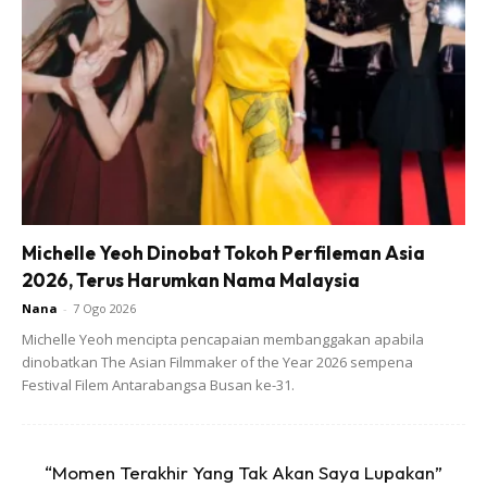
Baharu Di Puncak Kinabalu. Terbaik Lah
Gambar sekitar puncak Gunung Kinabalu, Sabah
Michelle Yeoh Dinobat Tokoh Perfileman Asia
2026, Terus Harumkan Nama Malaysia
Nana
-
7 Ogo 2026
Michelle Yeoh mencipta pencapaian membanggakan apabila
dinobatkan The Asian Filmmaker of the Year 2026 sempena
Festival Filem Antarabangsa Busan ke-31.
“Momen Terakhir Yang Tak Akan Saya Lupakan”