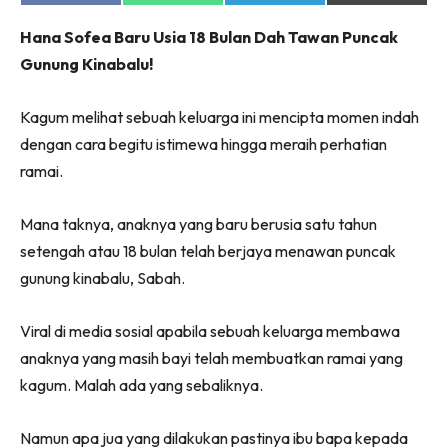
on
on
on
on
Facebook
WhatsApp
Telegram
X
Hana Sofea Baru Usia 18 Bulan Dah Tawan Puncak
(Twitter)
Gunung Kinabalu!
Kagum melihat sebuah keluarga ini mencipta momen indah
dengan cara begitu istimewa hingga meraih perhatian
ramai.
Mana taknya, anaknya yang baru berusia satu tahun
setengah atau 18 bulan telah berjaya menawan puncak
gunung kinabalu, Sabah.
Viral di media sosial apabila sebuah keluarga membawa
anaknya yang masih bayi telah membuatkan ramai yang
kagum. Malah ada yang sebaliknya.
Namun apa jua yang dilakukan pastinya ibu bapa kepada