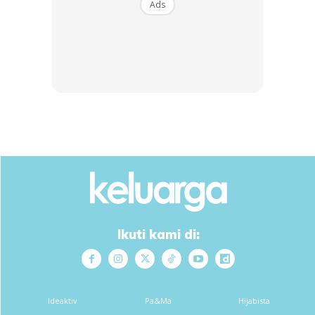
Ads
Ikuti kami di:
Ideaktiv
Pa&Ma
Hijabista