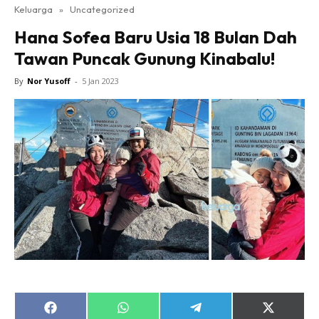
Keluarga
»
Uncategorized
Hana Sofea Baru Usia 18 Bulan Dah
Tawan Puncak Gunung Kinabalu!
By
Nor Yusoff
-
5 Jan 2023
Share
Share
Share
Share