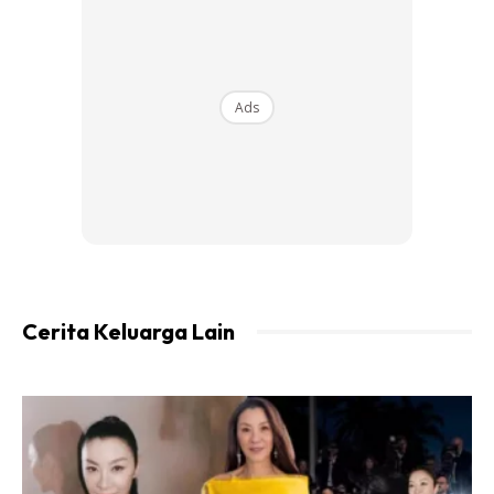
Ads
Dapatkan My Qalam Elite Digital Perjuzuk Set dengan
diskaun RM5 apabila anda menggunakan kod
KELGST5 di
sini
Tahniah Baby Hana Sofea, Kecil-Kecil Lagi
Cerita Keluarga Lain
Dah Tawan Puncak Gunung Kinabalu.
Hana Sofea Berjaya Sampai Di Puncak
Gunung Kinabalu Bersama Kedua Ibu
Bapanya. Baby Hana Sofea Baru Berusia 1
Tahun Setengah.
Mereka Sekeluarga Menyambut Tahun