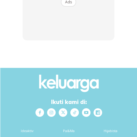
Ads
tiada perubahan baik sebelum mahupun selepas kahwin.
Ads
Ikuti kami di:
“Malah, sehingga kini walaupun dia sudah terkenal dalam
bidang seni, namun sikap Fattah tetap sama. Itu yang saya
dan suami terapkan kepada anak-anak sejak dahulu lagi.
Ideaktiv
Pa&Ma
Hijabista
Kena selalu humble dan jangan lupa diri. Jujur saya akui,