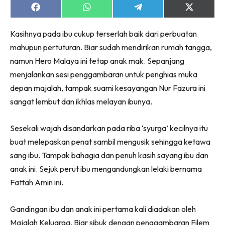
Share
Share
Share
Share
on
on
on
on
Facebook
WhatsApp
Telegram
X
Kasihnya pada ibu cukup terserlah baik dari perbuatan
(Twitter)
mahupun pertuturan. Biar sudah mendirikan rumah tangga,
namun Hero Malaya ini tetap anak mak. Sepanjang
menjalankan sesi penggambaran untuk penghias muka
depan majalah, tampak suami kesayangan Nur Fazura ini
sangat lembut dan ikhlas melayan ibunya.
Sesekali wajah disandarkan pada riba ‘syurga’ kecilnya itu
buat melepaskan penat sambil mengusik sehingga ketawa
sang ibu. Tampak bahagia dan penuh kasih sayang ibu dan
anak ini. Sejuk perut ibu mengandungkan lelaki bernama
Fattah Amin ini.
Gandingan ibu dan anak ini pertama kali diadakan oleh
Majalah Keluarga. Biar sibuk dengan penggambaran Filem