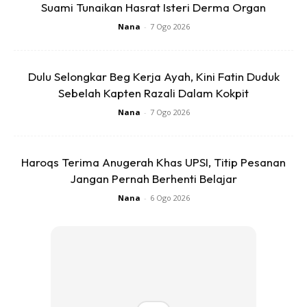
Suami Tunaikan Hasrat Isteri Derma Organ
Nana
-
7 Ogo 2026
Dulu Selongkar Beg Kerja Ayah, Kini Fatin Duduk
Sebelah Kapten Razali Dalam Kokpit
Nana
-
7 Ogo 2026
Dari kaca mata seorang ibu, Abdul Fattah Bin Mohd Amin
Haroqs Terima Anugerah Khas UPSI, Titip Pesanan
anak sulung dari lima beradik ini sangat penyayang tetapi
Jangan Pernah Berhenti Belajar
tegas orangnya.
Nana
-
6 Ogo 2026
“Nampak sahaja dia lembut tetapi dengan adik –beradik
dia sangat ambil berat dan tegas. Ke mana sahaja adik-
adiknya nak pergi atau buat dia akan ambil tahu. Walaupun
sekarang sudah berkahwin, namun tidak melupakan
tanggungjawab sebagai abang sulung. Boleh dikatakan