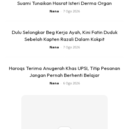
menunggu ia siap saja.
Suami Tunaikan Hasrat Isteri Derma Organ
Nana
-
7 Ogo 2026
Namun, jika memilih mode pembasuhan WASH sahaja,
selepas mesin telah siap cycle 3 minit, biarkan mesin
Dulu Selongkar Beg Kerja Ayah, Kini Fatin Duduk
terendam selama sejam.
Sebelah Kapten Razali Dalam Kokpit
Selepas sejam pilih mode ini :”Wash” 8 minit, “Rinse” 2 kali,
Nana
-
7 Ogo 2026
“Spin”1 minit.
Haroqs Terima Anugerah Khas UPSI, Titip Pesanan
Anda mungkin berminat dengan
Jangan Pernah Berhenti Belajar
Nana
-
6 Ogo 2026