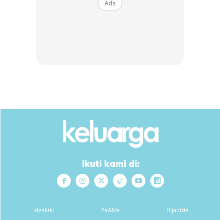
Ads
SHOPEE MY
SHOPEE MY
CENDAWAN RANGUP BY
[500g – 1kg] Frozen Halal
HERO CHEF
Dimsum / Dimsum Sejuk
B...
RM14.6
RM24
RM14.6
RM49
Buy Now
Buy Now
1
/
5
❮
❯
Ikuti kami di:
Ads
Ideaktiv
Pa&Ma
Hijabista