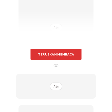
Ads
TERUSKAN MEMBACA
∞
Sekiranya tiada juga boleh pilih mana-mana “course” cuma
pastikan pilih cycle “wash” SAHAJA.
Ads
Pastikan “WATER LEVEL” adalah tahap maksima dan
tekan ” START”.
Nota: Pastikan anda tidak memasukkan apa-apa pakaian