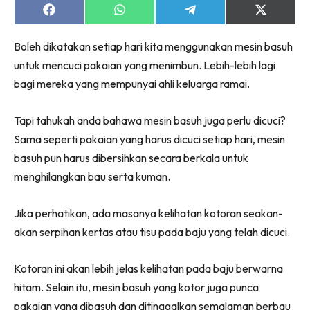
Share
Share
Share
Share
on
on
on
on
Facebook
WhatsApp
Telegram
X
Boleh dikatakan setiap hari kita menggunakan mesin basuh
(Twitter)
untuk mencuci pakaian yang menimbun. Lebih-lebih lagi
bagi mereka yang mempunyai ahli keluarga ramai.
Tapi tahukah anda bahawa mesin basuh juga perlu dicuci?
Sama seperti pakaian yang harus dicuci setiap hari, mesin
basuh pun harus dibersihkan secara berkala untuk
menghilangkan bau serta kuman.
Jika perhatikan, ada masanya kelihatan kotoran seakan-
akan serpihan kertas atau tisu pada baju yang telah dicuci.
Kotoran ini akan lebih jelas kelihatan pada baju berwarna
hitam. Selain itu, mesin basuh yang kotor juga punca
pakaian yang dibasuh dan ditinggalkan semalaman berbau