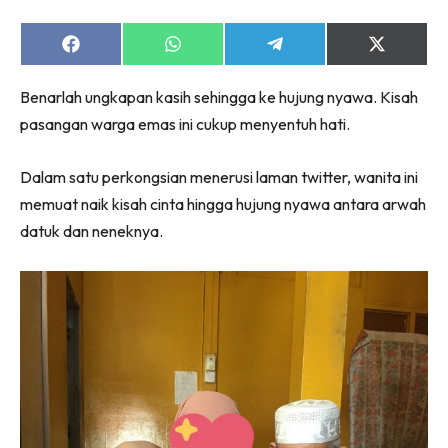
Share
Share
Share
Share
on
on
on
on
Facebook
WhatsApp
Telegram
X
Benarlah ungkapan kasih sehingga ke hujung nyawa. Kisah
(Twitter)
pasangan warga emas ini cukup menyentuh hati.
Dalam satu perkongsian menerusi laman twitter, wanita ini
memuat naik kisah cinta hingga hujung nyawa antara arwah
datuk dan neneknya.