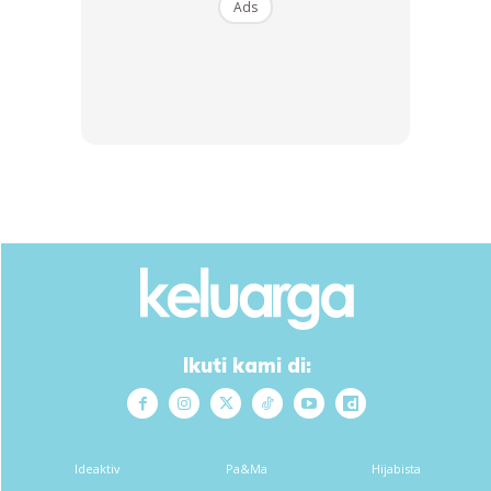
Ads
Lebih memilukan bila mana neneknya disahkan mempunyai
kanser usus dan ditahan di wad diikuti datuk yang demam
panas.
Ikuti kami di:
Ideaktiv
Pa&Ma
Hijabista