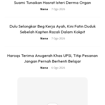
Suami Tunaikan Hasrat Isteri Derma Organ
November)
Pic.twitter.com/8GGfnWOCYg
Nana
-
7 Ogo 2026
— اتين (@atinsyu_)
November 4, 2020
Dulu Selongkar Beg Kerja Ayah, Kini Fatin Duduk
Sebelah Kapten Razali Dalam Kokpit
Nana
-
7 Ogo 2026
Menurut Atin lagi, biarpun neneknya itu sedar diri sendiri
kurang sihat, namun tetap ingin menjaga suami yang
Haroqs Terima Anugerah Khas UPSI, Titip Pesanan
terlantar.
Jangan Pernah Berhenti Belajar
Nana
-
6 Ogo 2026
Ads