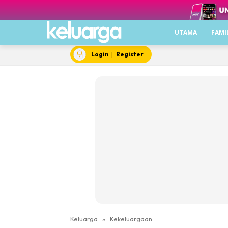
UTAMA
FAMI
Login
|
Register
Keluarga
»
Kekeluargaan