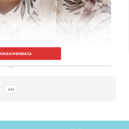
USKAN MEMBACA
∞
Ads
 Juliana Evans, yang baru-baru ini berkongsi sekeping
nya, Tengku Shariffuddin Shah Tengku Sulaiman Shah.