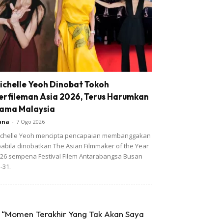
ichelle Yeoh Dinobat Tokoh
erfileman Asia 2026, Terus Harumkan
ama Malaysia
ana
-
7 Ogo 2026
chelle Yeoh mencipta pencapaian membanggakan
abila dinobatkan The Asian Filmmaker of the Year
26 sempena Festival Filem Antarabangsa Busan
-31.
“Momen Terakhir Yang Tak Akan Saya