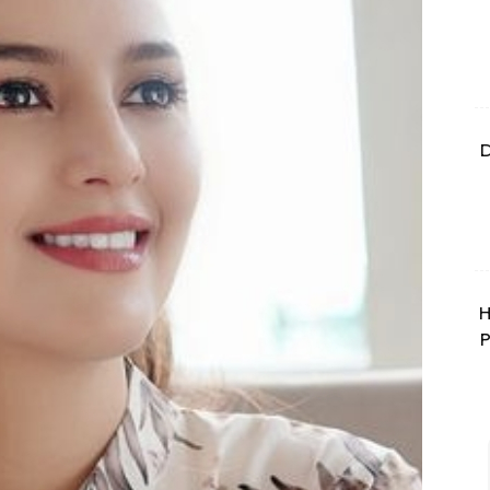
D
H
P