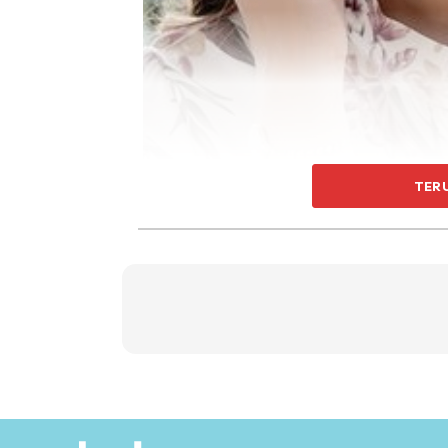
TER
Seperti juga pelakon dan pengacara Che Puan
gambar meraikan ulang tahun kelahiran suami