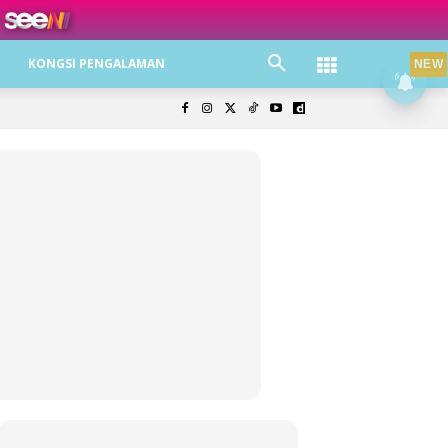
ree jer!
KONGSI PENGALAMAN
NEW
olisi Privasi