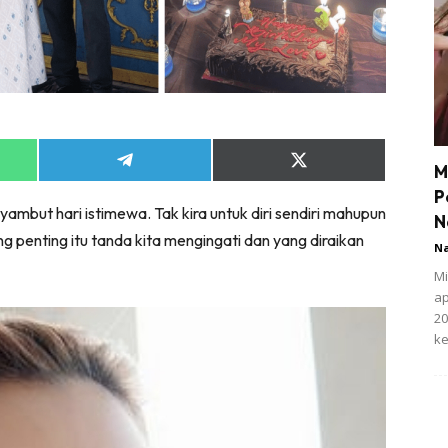
Share
Share
M
on
on
P
App
Telegram
X
yambut hari istimewa. Tak kira untuk diri sendiri mahupun
(Twitter)
N
 penting itu tanda kita mengingati dan yang diraikan
N
Mi
ap
20
ke