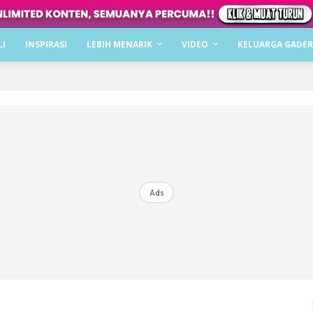
Dapatkan cerita, perkongsian dan info menarik. F
LI
INSPIRASI
LEBIH MENARIK
VIDEO
KELUARGA GADER
Dengan ini saya bersetuju dengan
Terma Penggunaan
dan
P
Langgan Sekarang
Langganan anda telah diterima. Terima kasih!
Ads
Mencari bahagia bersama KELUARGA?
Download dan baca sekarang di
KLIK DI SEENI