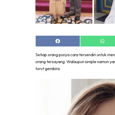
Share
Share
on
on
Facebook
Whats
Setiap orang punya cara tersendiri untuk men
orang tersayang. Walaupun simple namun yang
turut gembira.