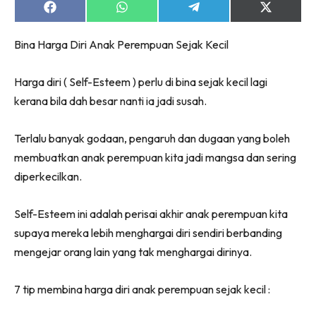
Share
Share
Share
Share
on
on
on
on
Facebook
WhatsApp
Telegram
X
Bina Harga Diri Anak Perempuan Sejak Kecil
(Twitter)
Harga diri ( Self-Esteem ) perlu di bina sejak kecil lagi
kerana bila dah besar nanti ia jadi susah.
Terlalu banyak godaan, pengaruh dan dugaan yang boleh
membuatkan anak perempuan kita jadi mangsa dan sering
diperkecilkan.
Self-Esteem ini adalah perisai akhir anak perempuan kita
supaya mereka lebih menghargai diri sendiri berbanding
mengejar orang lain yang tak menghargai dirinya.
7 tip membina harga diri anak perempuan sejak kecil :