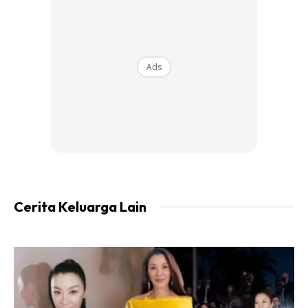
Anak perempuan penuh dengan emosi. Sebab itu sangat
disyorkan kerap beri pujian pada mereka. Pujian ini dapat
menghantar satu meseg pada neuron otak mereka bahawa
Ads
kita nampak kebaikan dan kelebihan dia. Ini dapat
meningkatkan kenyakinan diri ( Self-Confidence ) anak.
Amaran :
Jangan sesekali beri pujian tentang penampilan seperti
cantik, lawa dan tinggi kerana ini boleh beri impak negatif
pada penerimaan diri ( Self-Acceptance )
Cerita Keluarga Lain
–
#4 – Beri Pujian Atas Usaha Mereka
Jangan terlalu fokus pada pencapaian dan prestasi sahaja,