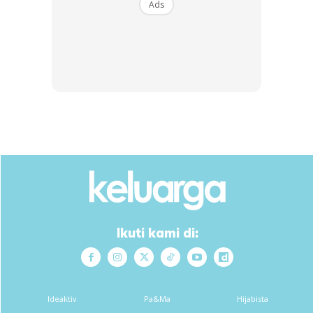
Ads
kita asyik borak negatif atau “Trash Talk” orang lain apa
kesan pada anak-anak. Mereka pun akan buat perkara
yang sama di sekolah nanti.
Ads
Ikuti kami di:
Nota :
Setiap patah yang keluar dari mulut kita baik atau buruk,
Ideaktiv
Pa&Ma
Hijabista
akan jadi benih dalam minda separa sedar kita. Ini bahaya