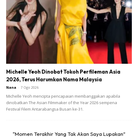
sebaliknya puji juga usaha keras mereka. Lumrah kehidupan
memang ada menang dan kalah, yang lebih penting ialah
jangan mudah menyerah kalah dan terus berusaha.
Tanamkan sifat berdaya saing ( Competitive )
Michelle Yeoh Dinobat Tokoh Perfileman Asia
2026, Terus Harumkan Nama Malaysia
Ads
Nana
-
7 Ogo 2026
Michelle Yeoh mencipta pencapaian membanggakan apabila
dinobatkan The Asian Filmmaker of the Year 2026 sempena
Festival Filem Antarabangsa Busan ke-31.
–
“Momen Terakhir Yang Tak Akan Saya Lupakan”