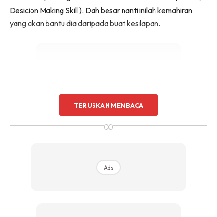
Desicion Making Skill ). Dah besar nanti inilah kemahiran
yang akan bantu dia daripada buat kesilapan.
Ads
TERUSKAN MEMBACA
∞
Ads
–
#3 – Selalu Beri Pujian