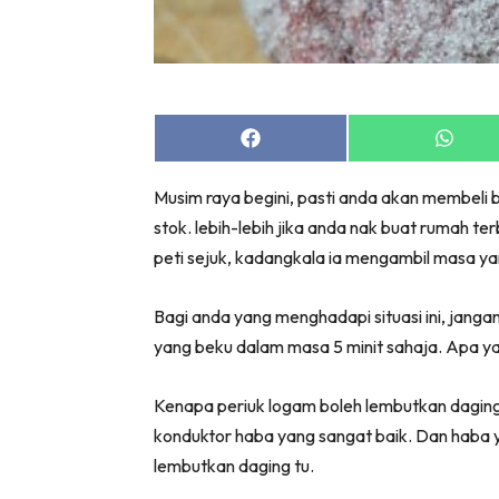
Share
Share
on
on
Facebook
Whats
Musim raya begini, pasti anda akan membeli 
stok. lebih-lebih jika anda nak buat rumah t
peti sejuk, kadangkala ia mengambil masa ya
Bagi anda yang menghadapi situasi ini, jan
yang beku dalam masa 5 minit sahaja. Apa ya
Kenapa periuk logam boleh lembutkan dagin
konduktor haba yang sangat baik. Dan haba ya
lembutkan daging tu.