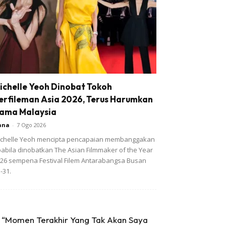
ichelle Yeoh Dinobat Tokoh
erfileman Asia 2026, Terus Harumkan
ama Malaysia
ana
-
7 Ogo 2026
chelle Yeoh mencipta pencapaian membanggakan
abila dinobatkan The Asian Filmmaker of the Year
26 sempena Festival Filem Antarabangsa Busan
-31.
“Momen Terakhir Yang Tak Akan Saya