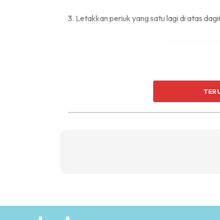
3. Letakkan periuk yang satu lagi di atas dag
TER
4. Isikan air ke dalam periuk tersebut.
5. Tunggu sehingga daging beku tersebut me
ketebalan daging. (Biasanya 5- 10 minit)