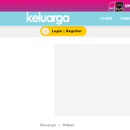
UTAMA
FAMI
Login
|
Register
Keluarga
»
Makan