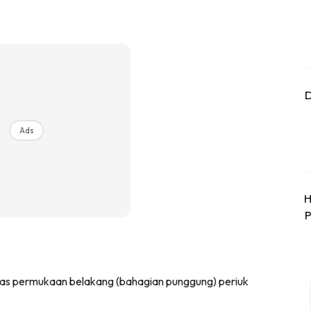
D
Ads
H
P
atas permukaan belakang (bahagian punggung) periuk