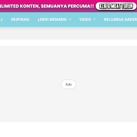
Dapatkan cerita, perkongsian dan info menarik. F
LI
INSPIRASI
LEBIH MENARIK
VIDEO
KELUARGA GADER
Dengan ini saya bersetuju dengan
Terma Penggunaan
dan
P
Langgan Sekarang
Langganan anda telah diterima. Terima kasih!
Ads
Mencari bahagia bersama KELUARGA?
Download dan baca sekarang di
KLIK DI SEENI