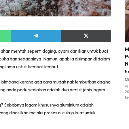
Share
Share
on
on
App
Telegram
X
M
bahan mentah seperti daging, ayam dan ikan untuk buat
(Twitter)
P
erbuka dan sebagainya. Namun, apabila disimpan di dalam
N
ng lama untuk kembali lembut.
N
Mi
gan bimbang kerana ada cara mudah nak lembutkan daging
ap
ng anda perlu sediakan adalah dua periuk jenis logam.
20
ke
g? Sebabnya logam khususnya aluminium adalah
ng dihasilkan melalui proses ni cukup kuat untuk