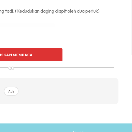
ing tadi. (Kedudukan daging diapit oleh dua periuk)
USKAN MEMBACA
Ads
∞
Ads
njadi lembut. Masa yang diambil bergantung kepada