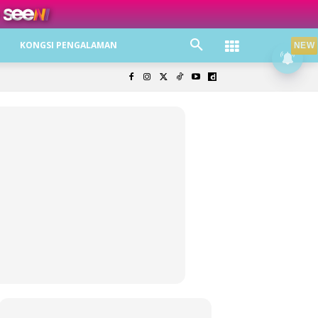
ree jer!
KONGSI PENGALAMAN
NEW
olisi Privasi