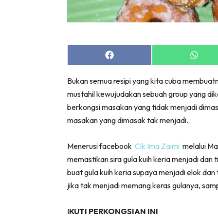
Share
Share
on
on
Facebook
Whats
Bukan semua resipi yang kita cuba membuatny
mustahil kewujudakan sebuah group yang diken
berkongsi masakan yang tidak menjadi dimas
masakan yang dimasak tak menjadi.
Menerusi facebook
Cik Ima Zaimi
melalui Ma
memastikan sira gula kuih keria menjadi dan
buat gula kuih keria supaya menjadi elok dan t
jika tak menjadi memang keras gulanya, sampa
I
KUTI PERKONGSIAN INI