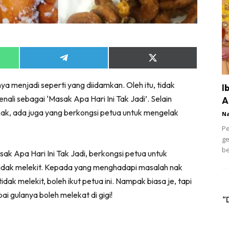
Share
Share
on
on
App
Telegram
X
a menjadi seperti yang diidamkan. Oleh itu, tidak
(Twitter)
I
ali sebagai ‘Masak Apa Hari Ini Tak Jadi’. Selain
A
ak, ada juga yang berkongsi petua untuk mengelak
N
Pe
ge
be
sak Apa Hari Ini Tak Jadi, berkongsi petua untuk
 tidak melekit. Kepada yang menghadapi masalah nak
idak melekit, boleh ikut petua ini. Nampak biasa je, tapi
i gulanya boleh melekat di gigi!
“