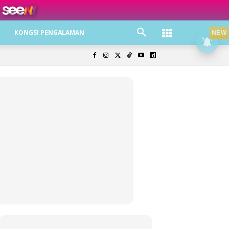
ree jer!
KONGSI PENGALAMAN
NEW
olisi Privasi