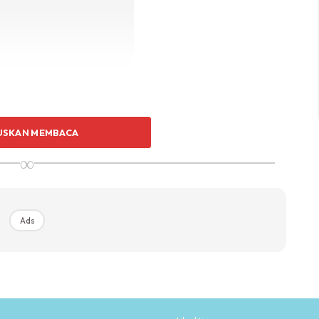
n atau lebih sikit je (ni anggaran utk sira 30 biji)
USKAN MEMBACA
∞
 hari tu.
 guna nisbah 1 : 2 . (Maksudnya, 1 sudu makan gula
Ads
na 1 : 3