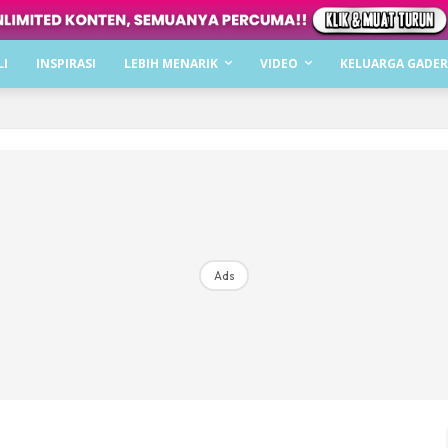
Dapatkan cerita, perkongsian dan info menarik. F
LI
INSPIRASI
LEBIH MENARIK
VIDEO
KELUARGA GADER
Dengan ini saya bersetuju dengan
Terma Penggunaan
dan
P
Langgan Sekarang
Langganan anda telah diterima. Terima kasih!
Ads
Mencari bahagia bersama KELUARGA?
Download dan baca sekarang di
KLIK DI SEENI