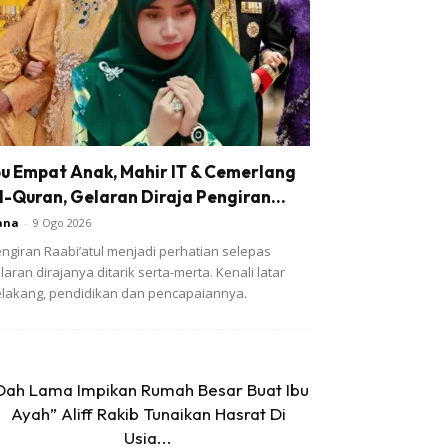
bu Empat Anak, Mahir IT & Cemerlang
l-Quran, Gelaran Diraja Pengiran...
ana
-
9 Ogo 2026
ngiran Raabi’atul menjadi perhatian selepas
laran dirajanya ditarik serta-merta. Kenali latar
lakang, pendidikan dan pencapaiannya.
Dah Lama Impikan Rumah Besar Buat Ibu
Ayah” Aliff Rakib Tunaikan Hasrat Di
Usia...