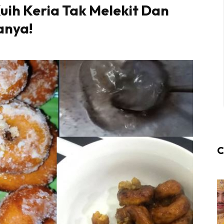
Kuih Keria Tak Melekit Dan
anya!
C