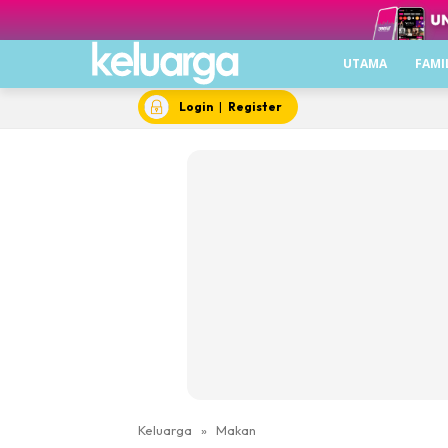
UTAMA
FAMI
Login
|
Register
Keluarga
»
Makan