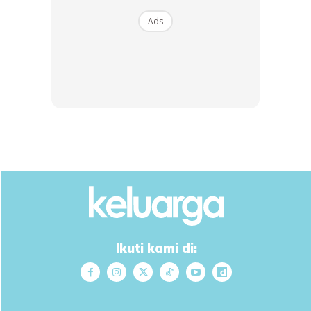
Ads
Lopak tu diri kita la. Bila duduk selesa dengan keadaan diri
kita yang serba serbi terlondeh memang akan
mempengaruhi persekitaran.
Ads
Ikuti kami di:
Umpama diri kita sendiri sebenarnya yang negatif. Aura