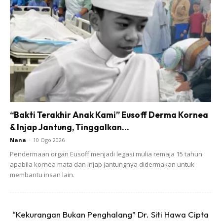
emosi habis rumah terbalik. Alasan padu yang selalu
digunakan adalah period. Aku rasa orang lelaki pun muak
dengar.
“Bakti Terakhir Anak Kami” Eusoff Derma Kornea
& Injap Jantung, Tinggalkan...
Nana
-
10 Ogo 2026
Pendermaan organ Eusoff menjadi legasi mulia remaja 15 tahun
apabila kornea mata dan injap jantungnya didermakan untuk
membantu insan lain.
“Kekurangan Bukan Penghalang” Dr. Siti Hawa Cipta