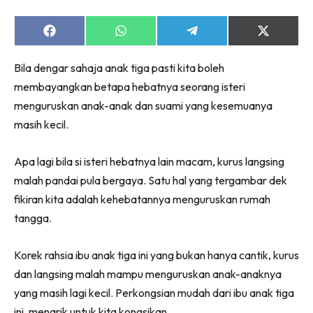
Share
Share
Share
Share
on
on
on
on
Facebook
WhatsApp
Telegram
X
Bila dengar sahaja anak tiga pasti kita boleh
(Twitter)
membayangkan betapa hebatnya seorang isteri
menguruskan anak-anak dan suami yang kesemuanya
masih kecil.
Apa lagi bila si isteri hebatnya lain macam, kurus langsing
malah pandai pula bergaya. Satu hal yang tergambar dek
fikiran kita adalah kehebatannya menguruskan rumah
tangga.
Korek rahsia ibu anak tiga ini yang bukan hanya cantik, kurus
dan langsing malah mampu menguruskan anak-anaknya
yang masih lagi kecil. Perkongsian mudah dari ibu anak tiga
ini, menarik untuk kita kongsikan.