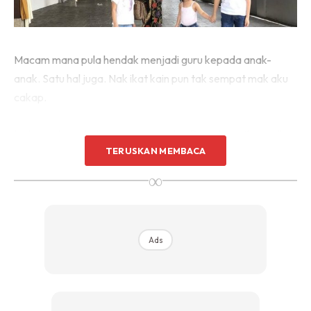
Macam mana pula hendak menjadi guru kepada anak-
anak. Satu hal juga. Nak ikat kain pun tak sempat mak aku
cakap.
Itu la ayat emak di masa remaja aku. Pedih kena “sound”.
TERUSKAN MEMBACA
∞
Ads
Ads