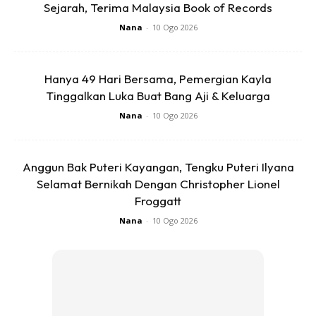
Sejarah, Terima Malaysia Book of Records
Ads
Nana
-
10 Ogo 2026
Hanya 49 Hari Bersama, Pemergian Kayla
Tinggalkan Luka Buat Bang Aji & Keluarga
Nana
-
10 Ogo 2026
Kedua,
Cipta aktiviti sendiri. Maksud aku, pergi joging, bersenam di
Anggun Bak Puteri Kayangan, Tengku Puteri Ilyana
luar rumah, bayar rm5 – rm10 untuk gym, daftar kelas
Selamat Bernikah Dengan Christopher Lionel
zumba atau boxing. Ikut la mana mana satu kelas yang
Froggatt
mampu.
Nana
-
10 Ogo 2026
Asalkan kita keluar dari lopak kebiasaan.
Sudah aku kata lopak. Mesti la basah, kotor, busuk dan
Sebagainya.