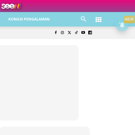
ree jer!
KONGSI PENGALAMAN
NEW
olisi Privasi