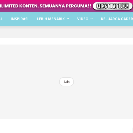
Dapatkan cerita, perkongsian dan info menarik. F
LI
INSPIRASI
LEBIH MENARIK
VIDEO
KELUARGA GADER
Dengan ini saya bersetuju dengan
Terma Penggunaan
dan
P
Langgan Sekarang
Langganan anda telah diterima. Terima kasih!
Ads
Mencari bahagia bersama KELUARGA?
Download dan baca sekarang di
KLIK DI SEENI