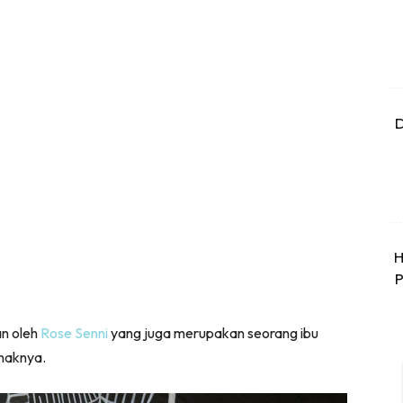
D
H
P
an oleh
Rose Senni
yang juga merupakan seorang ibu
naknya.