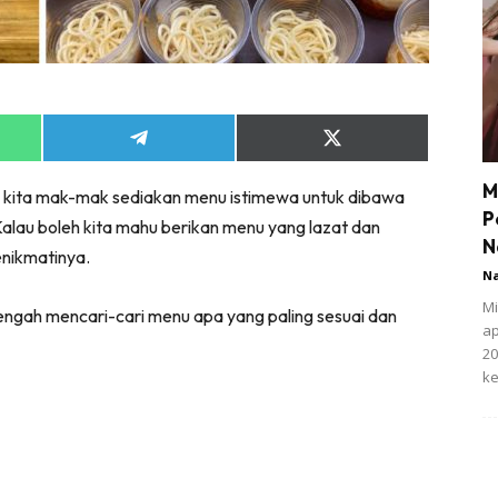
Share
Share
on
on
App
Telegram
X
M
ga kita mak-mak sediakan menu istimewa untuk dibawa
(Twitter)
P
alau boleh kita mahu berikan menu yang lazat dan
N
enikmatinya.
N
Mi
tengah mencari-cari menu apa yang paling sesuai dan
ap
20
ke