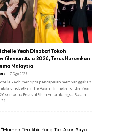
ichelle Yeoh Dinobat Tokoh
erfileman Asia 2026, Terus Harumkan
ama Malaysia
ana
-
7 Ogo 2026
chelle Yeoh mencipta pencapaian membanggakan
abila dinobatkan The Asian Filmmaker of the Year
26 sempena Festival Filem Antarabangsa Busan
-31.
“Momen Terakhir Yang Tak Akan Saya