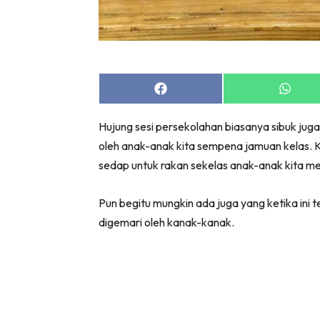
Share
Share
on
on
Facebook
Whats
Hujung sesi persekolahan biasanya sibuk ju
oleh anak-anak kita sempena jamuan kelas. K
sedap untuk rakan sekelas anak-anak kita m
Pun begitu mungkin ada juga yang ketika ini 
digemari oleh kanak-kanak.