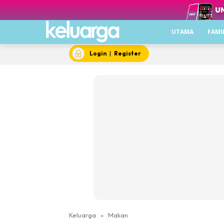
UTAMA
FAMI
Login
|
Register
Keluarga
»
Makan