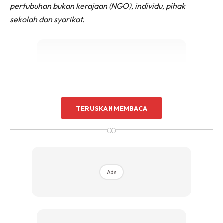
pertubuhan bukan kerajaan (NGO), individu, pihak
sekolah dan syarikat.
Ads
TERUSKAN MEMBACA
∞
Ads
“Mereka semua datang terus memberi
sumbangan dan ziarah makcik di rumah,
makcik terima. Jangan ambil