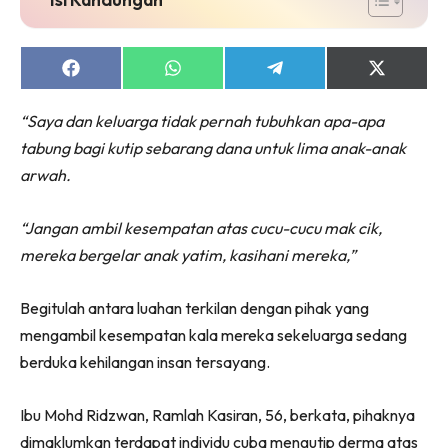
Share
Share
Share
Share
on
on
on
on
Facebook
WhatsApp
Telegram
X
“Saya dan keluarga tidak pernah tubuhkan apa-apa
(Twitter)
tabung bagi kutip sebarang dana untuk lima anak-anak
arwah.
“Jangan ambil kesempatan atas cucu-cucu mak cik,
mereka bergelar anak yatim, kasihani mereka,”
Begitulah antara luahan terkilan dengan pihak yang
mengambil kesempatan kala mereka sekeluarga sedang
berduka kehilangan insan tersayang.
Ibu Mohd Ridzwan, Ramlah Kasiran, 56, berkata, pihaknya
dimaklumkan terdapat individu cuba mengutip derma atas