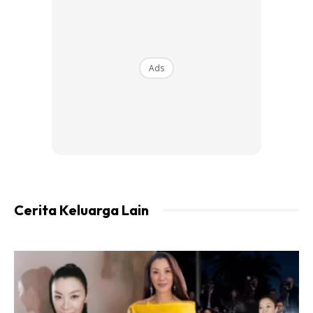
kesempatan atas cucu-cucu makcik,
mereka bergelar anak yatim, kasihani
mereka.”
Ads
Cerita Keluarga Lain
JAGA AMANAH
Kala kesedihan yang tiada yang masih berbekas, dia