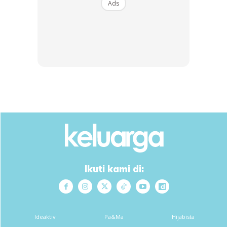
Ads
Ads
Ikuti kami di:
Ideaktiv
Pa&Ma
Hijabista