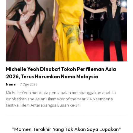
mengakui sudah dua hari tidak boleh melelapkan mata
memikirkan masa depan cucu-cucunya.
“Alhamdulillah makcik sihat, pakcik kurang sihat ada kencing
manis dan darah tinggi. Pakcik kerja pendapatan tidak
menentu.
Michelle Yeoh Dinobat Tokoh Perfileman Asia
2026, Terus Harumkan Nama Malaysia
Nana
-
7 Ogo 2026
Ads
Michelle Yeoh mencipta pencapaian membanggakan apabila
dinobatkan The Asian Filmmaker of the Year 2026 sempena
Festival Filem Antarabangsa Busan ke-31.
“Momen Terakhir Yang Tak Akan Saya Lupakan”