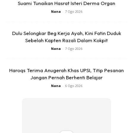
Suami Tunaikan Hasrat Isteri Derma Organ
“Walau apa pun keadaan, makcik dan pakcik akan jaga
Nana
-
7 Ogo 2026
amanah ini dengan baik. Terima kasih kepada semua pihak
yang membantu kami sekeluarga termasuk pihak media,”
katanya.
Dulu Selongkar Beg Kerja Ayah, Kini Fatin Duduk
Sebelah Kapten Razali Dalam Kokpit
Sementara itu, Pengurus Pasaraya Econsave Mas Imran
Nana
-
7 Ogo 2026
Adam menyerahkan sumbangan barangan keperluan
RM1,000 termasuk lampin pakai buang dan susu tepung.
Haroqs Terima Anugerah Khas UPSI, Titip Pesanan
Jangan Pernah Berhenti Belajar
Orang ramai yang mahu menyumbang boleh
Nana
-
6 Ogo 2026
menyalurkannya ke akaun Maybank 151294823866 atas
nama Ramlah Kasiran.