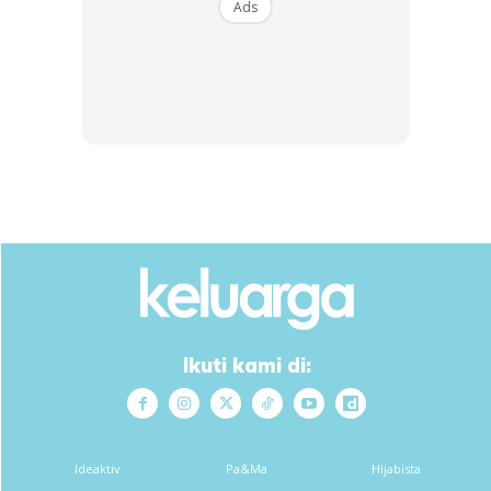
Ads
A Post Shared By Snippets Of Dr Tengku And Little Niks (@drtengkuezulia)
Ikuti kami di:
Ideaktiv
Pa&Ma
Hijabista