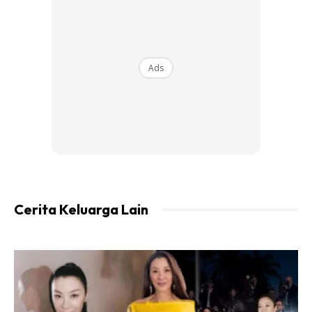
6. Tak boleh nak tutup mata
7. Dan juga sukar untuk senyum
8. Sekiranya tidak di rawat ada berbagai komplikasi buruk
Ads
yang boleh berlaku,
9. Seperti hilang pendengaran, tidak balas saraf tidak
bormal.
10. Contohnya apabila anda tersenyum, mata menjadi
tertutup.
11 Kesakitan berterusan (Postherpatic neuralgia)
12. Rawatan terdiri dari Streroid yang boleh mengurangkan
radang pada saraf tersebut dan antivirus.
Cerita Keluarga Lain
13. Peluang untuk sembuh adalah sangat tinggi.