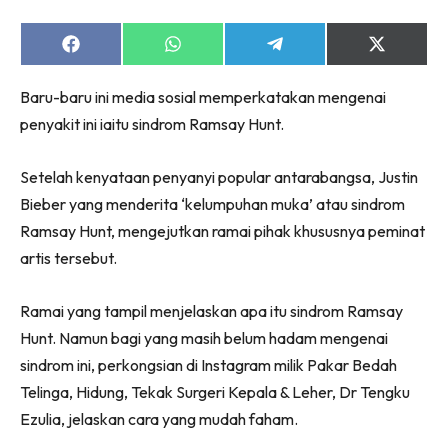
Share
Share
Share
Share
on
on
on
on
Facebook
WhatsApp
Telegram
X
Baru-baru ini media sosial memperkatakan mengenai
(Twitter)
penyakit ini iaitu sindrom Ramsay Hunt.
Setelah kenyataan penyanyi popular antarabangsa, Justin
Bieber yang menderita ‘kelumpuhan muka’ atau sindrom
Ramsay Hunt, mengejutkan ramai pihak khususnya peminat
artis tersebut.
Ramai yang tampil menjelaskan apa itu sindrom Ramsay
Hunt. Namun bagi yang masih belum hadam mengenai
sindrom ini, perkongsian di Instagram milik Pakar Bedah
Telinga, Hidung, Tekak Surgeri Kepala & Leher, Dr Tengku
Ezulia, jelaskan cara yang mudah faham.