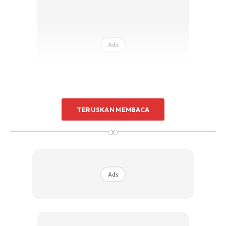
Ads
TERUSKAN MEMBACA
∞
1.Boleh menyebabkan gangguan pada saraf muka, ruam
kayap (shingles) pada telinga dan mulut.
2.Pesakit juga boleh mengalami telinga berdesing (tinnitus)
dan juga vertigo. Rasa seperti berpusing.
Ads
3.Punca kepada sindrom ini adalah Varincella Zoster.
4.Virus yang menyebabkan radang pada saraf muka (facial
nerve).
5. Sebab itu muka pesakit jadi tidak semetri.