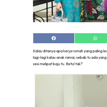
Share
Share
on
on
Facebook
Whats
Kalau ditanya apa kerja rumah yang paling lec
lagi-lagi kalau anak ramai, sebab tu ada yan
sesi melipat baju tu. Betul tak?