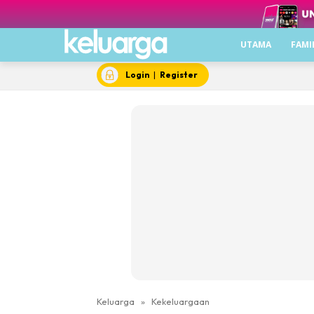
UTAMA
FAMI
Login
|
Register
Keluarga
»
Kekeluargaan