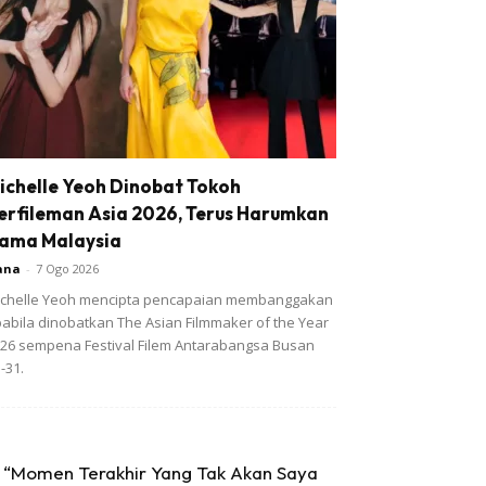
ichelle Yeoh Dinobat Tokoh
erfileman Asia 2026, Terus Harumkan
ama Malaysia
ana
-
7 Ogo 2026
chelle Yeoh mencipta pencapaian membanggakan
abila dinobatkan The Asian Filmmaker of the Year
26 sempena Festival Filem Antarabangsa Busan
-31.
“Momen Terakhir Yang Tak Akan Saya