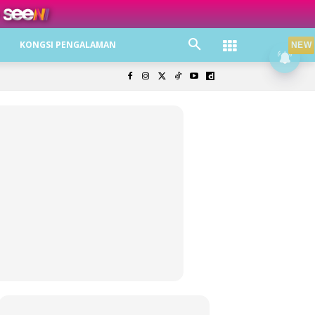
ree jer!
KONGSI PENGALAMAN
NEW
olisi Privasi