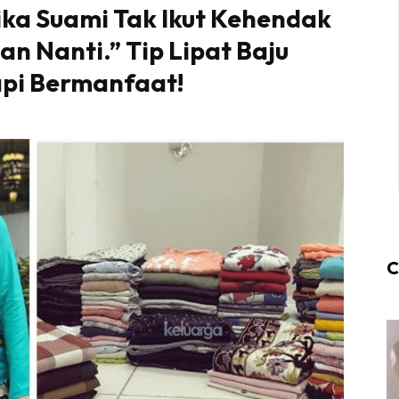
ika Suami Tak Ikut Kehendak
tan Nanti.” Tip Lipat Baju
api Bermanfaat!
C