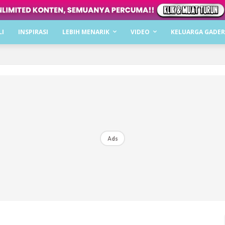
Dapatkan cerita, perkongsian dan info menarik. F
LI
INSPIRASI
LEBIH MENARIK
VIDEO
KELUARGA GADER
Dengan ini saya bersetuju dengan
Terma Penggunaan
dan
P
Langgan Sekarang
Langganan anda telah diterima. Terima kasih!
Ads
Mencari bahagia bersama KELUARGA?
Download dan baca sekarang di
KLIK DI SEENI