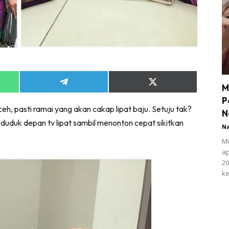
Share
Share
M
on
on
P
App
Telegram
X
eh, pasti ramai yang akan cakap lipat baju. Setuju tak?
(Twitter)
N
g duduk depan tv lipat sambil menonton cepat sikitkan
N
Mi
ap
20
ke