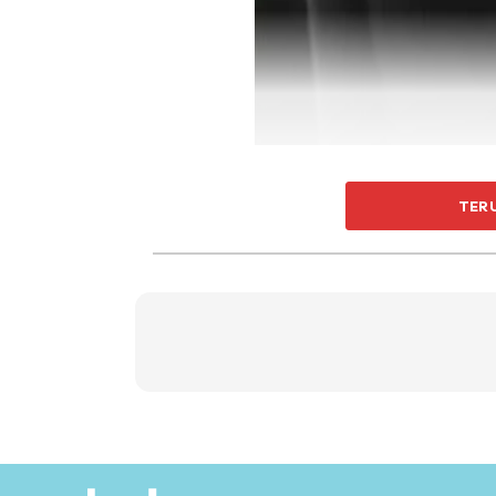
Solat hajat ini dijadualkan berlangsung pada 
TER
seluruh masjid di Malaysia. Seruan ini turu
selepas solat Jumaat, sebagai ikhtiar rohani
SWT.