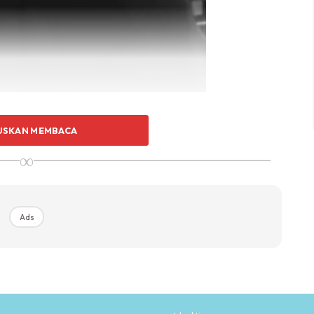
hari Jumaat, 1 Ogos 2025, selepas solat Jumaat, di
USKAN MEMBACA
t memohon agar semua imam masjid memimpin solat hajat
∞
 bagi memohon petunjuk dan keadilan daripada Allah
Ads