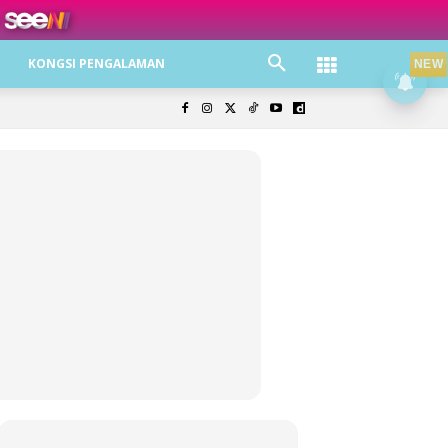
ree jer!
KONGSI PENGALAMAN
NEW
olisi Privasi