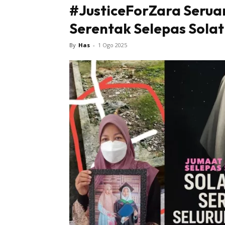
#JusticeForZara Seruan
Serentak Selepas Solat
By
Has
-
1 Ogo 2025