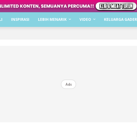
Dapatkan cerita, perkongsian dan info menarik. F
LI
INSPIRASI
LEBIH MENARIK
VIDEO
KELUARGA GADER
Dengan ini saya bersetuju dengan
Terma Penggunaan
dan
P
Langgan Sekarang
Langganan anda telah diterima. Terima kasih!
Ads
Mencari bahagia bersama KELUARGA?
Download dan baca sekarang di
KLIK DI SEENI