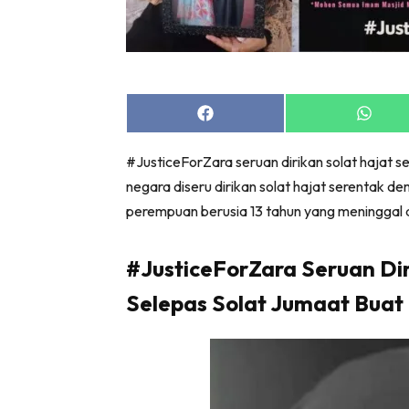
Share
Share
on
on
Facebook
Whats
#JusticeForZara seruan dirikan solat hajat s
negara diseru dirikan solat hajat serentak de
perempuan berusia 13 tahun yang meninggal d
#JusticeForZara Seruan Dir
Selepas Solat Jumaat Buat 