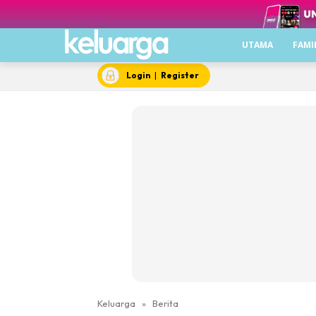
UTAMA
FAMI
Login
|
Register
Keluarga
»
Berita