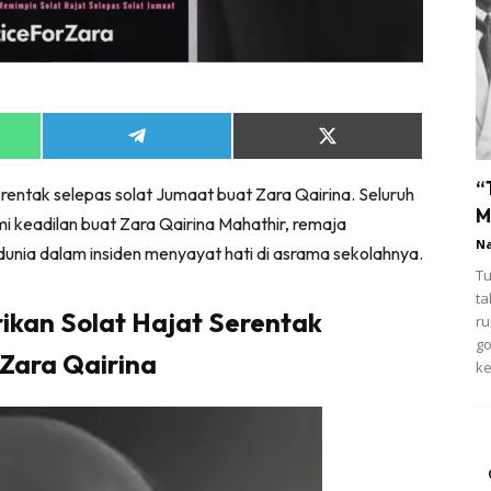
Share
Share
on
on
App
Telegram
X
“
erentak selepas solat Jumaat buat Zara Qairina. Seluruh
(Twitter)
M
mi keadilan buat Zara Qairina Mahathir, remaja
N
unia dalam insiden menyayat hati di asrama sekolahnya.
Tu
ta
ikan Solat Hajat Serentak
ru
g
Zara Qairina
ke