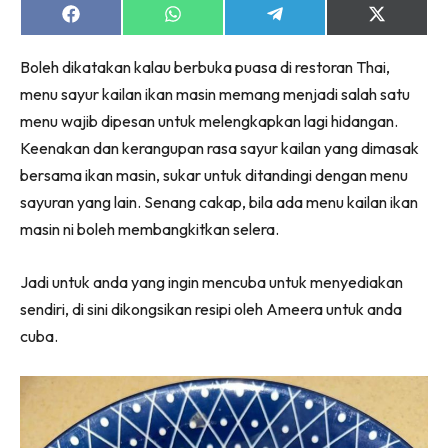
Share
Share
Share
Share
on
on
on
on
Facebook
WhatsApp
Telegram
X
Boleh dikatakan kalau berbuka puasa di restoran Thai,
(Twitter)
menu sayur kailan ikan masin memang menjadi salah satu
menu wajib dipesan untuk melengkapkan lagi hidangan.
Keenakan dan kerangupan rasa sayur kailan yang dimasak
bersama ikan masin, sukar untuk ditandingi dengan menu
sayuran yang lain. Senang cakap, bila ada menu kailan ikan
masin ni boleh membangkitkan selera.
Jadi untuk anda yang ingin mencuba untuk menyediakan
sendiri, di sini dikongsikan resipi oleh Ameera untuk anda
cuba.