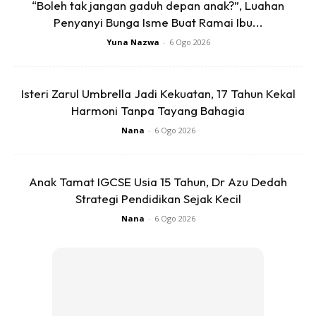
“Boleh tak jangan gaduh depan anak?”, Luahan
Penyanyi Bunga Isme Buat Ramai Ibu...
Gunakan ikan masin tenggiri
Yuna Nazwa
-
6 Ogo 2026
Step 2 : Masukkan bawang besar 1 biji
Isteri Zarul Umbrella Jadi Kekuatan, 17 Tahun Kekal
Harmoni Tanpa Tayang Bahagia
Nana
-
6 Ogo 2026
Anak Tamat IGCSE Usia 15 Tahun, Dr Azu Dedah
Ads
Strategi Pendidikan Sejak Kecil
Nana
-
6 Ogo 2026