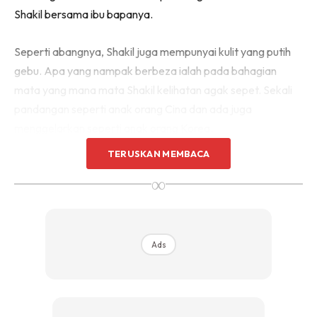
Shakil bersama ibu bapanya.
Seperti abangnya, Shakil juga mempunyai kulit yang putih
gebu. Apa yang nampak berbeza ialah pada bahagian
mata yang mana mata Shakil kelihatan agak sepet. Sekali
pandangan seperti anak orang Cina dan ada juga
menggelarkan seperti anak orang Korea.
TERUSKAN MEMBACA
∞
Ads