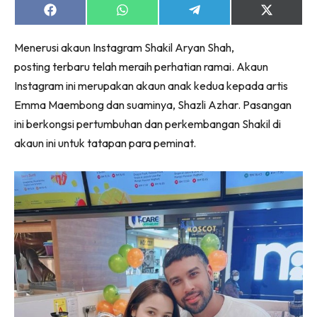
Share
Share
Share
Share
on
on
on
on
Facebook
WhatsApp
Telegram
X
Menerusi akaun Instagram Shakil Aryan Shah,
(Twitter)
posting terbaru telah meraih perhatian ramai. Akaun
Instagram ini merupakan akaun anak kedua kepada artis
Emma Maembong dan suaminya, Shazli Azhar. Pasangan
ini berkongsi pertumbuhan dan perkembangan Shakil di
akaun ini untuk tatapan para peminat.