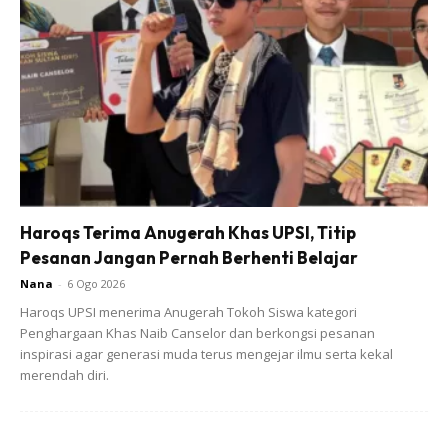
Bak kata orang, ke mana tumpahnya kuah kalau tak ke nasi.
Walaupun tidak mewarisi wajah ibu bapa sepenuhnya, ada
juga yang mewarisi menerusi keturunan nenek moyang
mereka. Semoga Shakil Aryan Shah membesar dengan
sihat dan menjadi anak soleh.
Untuk rekod, Emma maembong dan Shazli Azhar telah
mendirikan rumah tangga pada 20 Februari 2020. Hasil
perkahwinan, mereka dikurniakan dua orang Putera
Haroqs Terima Anugerah Khas UPSI, Titip
bernama Shariq Arshan Gabriel dan Shakil Aryan Shah.
Pesanan Jangan Pernah Berhenti Belajar
Nana
-
6 Ogo 2026
Haroqs UPSI menerima Anugerah Tokoh Siswa kategori
Penghargaan Khas Naib Canselor dan berkongsi pesanan
inspirasi agar generasi muda terus mengejar ilmu serta kekal
merendah diri.
Ads