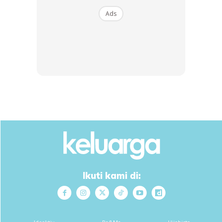
View this post on Instagram
Ads
A Post Shared By ⭐️lima’s Little Prince ⭐️ (@shakilaryanshah)
Ikuti kami di:
Sumber: Instagram Shakil Aryan Shah