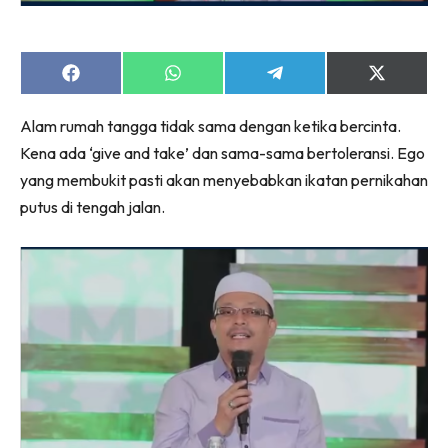
Share
Share
Share
Share
on
on
on
on
Facebook
WhatsApp
Telegram
X
Alam rumah tangga tidak sama dengan ketika bercinta.
(Twitter)
Kena ada ‘give and take’ dan sama-sama bertoleransi. Ego
yang membukit pasti akan menyebabkan ikatan pernikahan
putus di tengah jalan.