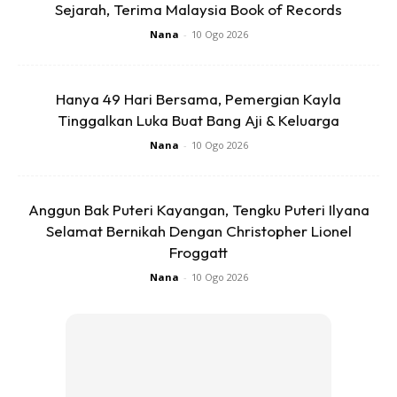
Sejarah, Terima Malaysia Book of Records
anda mampu mengubahnya,” ujar Ustaz Kazim Elias dalam
satu rancangan
Tazkirah Malam Jumaat
di Astro.
Nana
-
10 Ogo 2026
Anda mungkin berminat dengan
Hanya 49 Hari Bersama, Pemergian Kayla
Tinggalkan Luka Buat Bang Aji & Keluarga
Nana
-
10 Ogo 2026
Anggun Bak Puteri Kayangan, Tengku Puteri Ilyana
Selamat Bernikah Dengan Christopher Lionel
Froggatt
SHOPEE MY
SHOPEE MY
Nana
-
10 Ogo 2026
CENDAWAN RANGUP BY
[500g – 1kg] Frozen Halal
HERO CHEF
Dimsum / Dimsum Sejuk
B...
RM14.6
RM24
RM14.6
RM49
Buy Now
Buy Now