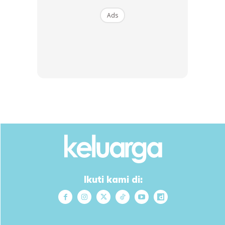
Ads
1
/
5
❮
❯
Sumber: FB
The Rohani
Dapatkan cerita, perkongsian dan info menarik. Free jer!
Ikuti kami di:
Dengan ini saya bersetuju dengan
Terma Penggunaan
dan
Polisi
Privasi