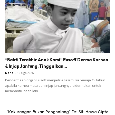
sekolah, pemandu teksi, siapa pun ambil lah janji dia
mempunyai agama dan melaksanakan agama.
Ads
“Bakti Terakhir Anak Kami” Eusoff Derma Kornea
& Injap Jantung, Tinggalkan...
Nana
-
10 Ogo 2026
Pendermaan organ Eusoff menjadi legasi mulia remaja 15 tahun
apabila kornea mata dan injap jantungnya didermakan untuk
membantu insan lain.
“Tetapi agama sahaja tak cukup, Nabi tambah lagi satu
iaitu akhlak. Carilah yang berakhlak, jangan cari yang panas
“Kekurangan Bukan Penghalang” Dr. Siti Hawa Cipta
baran dan kedekut. Carilah yang beragama dan berakhlak,