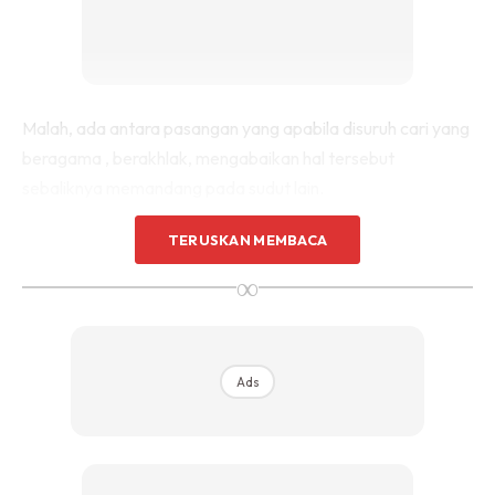
Malah, ada antara pasangan yang apabila disuruh cari yang
beragama , berakhlak, mengabaikan hal tersebut
sebaliknya memandang pada sudut lain.
TERUSKAN MEMBACA
∞
Ads