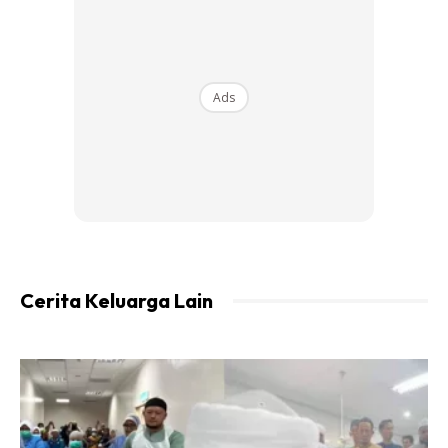
Ads
Ads
Cerita Keluarga Lain
“Disuruh cari yang yang beragama tapi minat yang
berirama sahaja. Disuruh cari yang berakhlak tapi tengok
yang galak.
“Yang beragama sahaja tidak cukup dan bukan semestinya
ustaz, tok imam atau doktor. Tapi mungkin dia cikgu