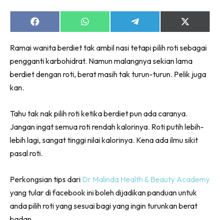
Share
Share
Share
Share
on
on
on
on
Facebook
WhatsApp
Telegram
X
Ramai wanita berdiet tak ambil nasi tetapi pilih roti sebagai
(Twitter)
pengganti karbohidrat. Namun malangnya sekian lama
berdiet dengan roti, berat masih tak turun-turun. Pelik juga
kan.
Tahu tak nak pilih roti ketika berdiet pun ada caranya.
Jangan ingat semua roti rendah kalorinya. Roti putih lebih-
lebih lagi, sangat tinggi nilai kalorinya. Kena ada ilmu sikit
pasal roti.
Perkongsian tips dari
Dr Malinda Health & Beauty Academy
yang tular di facebook ini boleh dijadikan panduan untuk
anda pilih roti yang sesuai bagi yang ingin turunkan berat
badan.