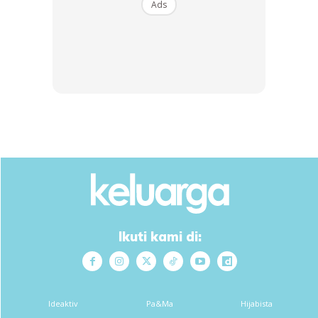
Ads
turunkan berat badan mahupun nak mengawal tahap gula
dalam darah.
Tetapi jangan terpedaya kerana tidak semua yang manis tu
mempunyai GI yang rendah, sebab tu kena prihatin sedikit
dengan jenis makanan dan nilai GI makanan tersebut.
Glycemic Indeks ni diberi dari skala 1 hingga 100 dan
di kategorikan kepada 3 kumpulan:
GI Tinggi : 70-100
Ikuti kami di:
GI Sederhana : 56 – 69
Anda mungkin berminat dengan
Ideaktiv
Pa&Ma
Hijabista