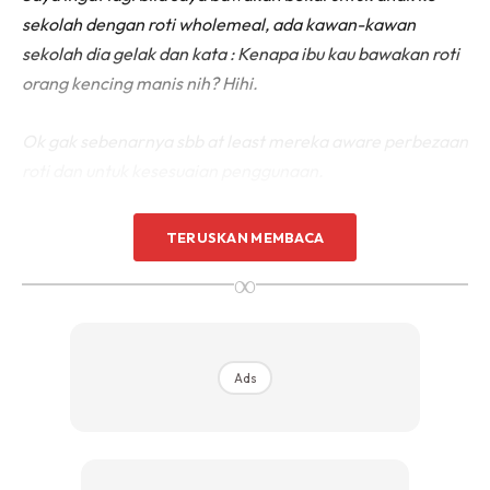
sekolah dengan roti wholemeal, ada kawan-kawan
sekolah dia gelak dan kata : Kenapa ibu kau bawakan
roti
orang kencing manis nih? Hihi.
Ok gak sebenarnya sbb at least mereka aware perbezaan
roti dan untuk kesesuaian penggunaan.
Ok, simple je saya nak share satu tip: Jika anda nak mula
TERUSKAN MEMBACA
diet dan nak mencari roti yang lebih sesuai, pilih roti
∞
berdasarkan Glycemic Index.
Ads
Ads