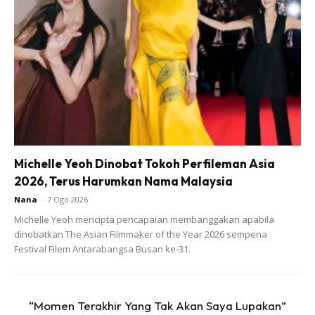
Glycemic Index (GI) atau Indeks Glisemik ini adalah ukuran
relatif bagaimana sesuatu jenis makanan yang
mengandungi karbohidrat itu memberi kesan kepada tahap
gula dalam darah.
Mudah je, hanya ingat —> Lebih tinggi nilai GI bermakna
lebih lebih pantas makanan tersebut diproses dalam badan
dan tahap gula akan mencanak naik dengan cepat.
Michelle Yeoh Dinobat Tokoh Perfileman Asia
2026, Terus Harumkan Nama Malaysia
Nana
-
7 Ogo 2026
Michelle Yeoh mencipta pencapaian membanggakan apabila
dinobatkan The Asian Filmmaker of the Year 2026 sempena
Festival Filem Antarabangsa Busan ke-31.
“Momen Terakhir Yang Tak Akan Saya Lupakan”