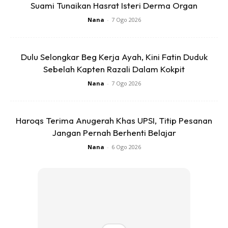
Suami Tunaikan Hasrat Isteri Derma Organ
Nana
-
7 Ogo 2026
Dulu Selongkar Beg Kerja Ayah, Kini Fatin Duduk
Sebelah Kapten Razali Dalam Kokpit
Nana
-
7 Ogo 2026
Haroqs Terima Anugerah Khas UPSI, Titip Pesanan
Ads
Jangan Pernah Berhenti Belajar
Nana
-
6 Ogo 2026
Secara kasar, makanan yang manis dan terproses biasanya
mempunyai GI yang tinggi dan perlu dielakkan jika anda nak