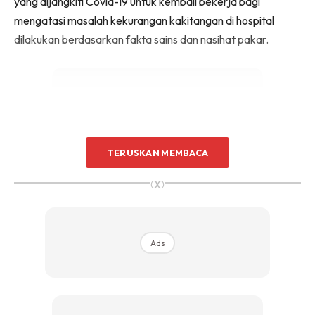
yang dijangkiti Covid-19 untuk kembali bekerja bagi
mengatasi masalah kekurangan kakitangan di hospital
dilakukan berdasarkan fakta sains dan nasihat pakar.
TERUSKAN MEMBACA
Ads
∞
Ads
Beliau berkata orang ramai tidak perlu bimbang kerana
keputusan itu juga adalah syor Kumpulan Kerja Teknikal
(TWG) yang membuat penilaian data saintifik dan