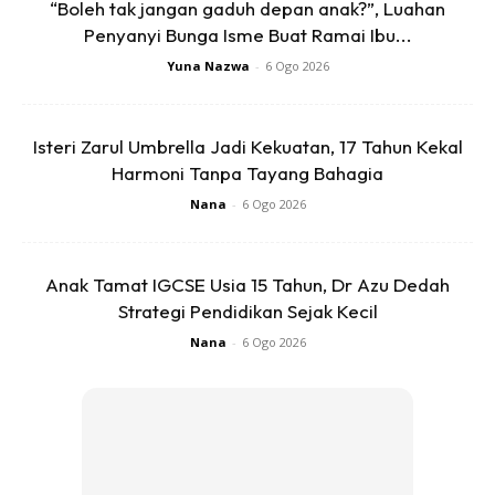
“Boleh tak jangan gaduh depan anak?”, Luahan
Penyanyi Bunga Isme Buat Ramai Ibu...
Yuna Nazwa
-
6 Ogo 2026
Agak-agak, menu apa yang best eh kat Jollibee? Haa meh
tengok Zira Review!
Isteri Zarul Umbrella Jadi Kekuatan, 17 Tahun Kekal
Harmoni Tanpa Tayang Bahagia
Nana
-
6 Ogo 2026
Anak Tamat IGCSE Usia 15 Tahun, Dr Azu Dedah
Strategi Pendidikan Sejak Kecil
Nana
-
6 Ogo 2026
Mama tak marah anak, boleh ke? Kalau tak marah macam
mana nak dengar kata? Jom ikuti perkongsian ini!