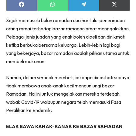
Share
Share
Share
Share
on
on
on
on
Facebook
WhatsApp
Telegram
X
Sejak memasuki bulan ramadan dua hari lalu, penerimaan
(Twitter)
orang ramai terhadap bazar ramadan amat menggalakkan.
Pelbagai jenis juadah yang enak boleh dibeli dan dinikmati
ketika berbuka bersama keluarga. Lebih-lebih lagi bagi
yang bekerjaya, bazar ramadan adalah pilihan utama untuk
membeli makanan.
Namun, dalam seronok membeli, ibu bapa dinasihati supaya
tidak membawa anak-anak kecil mengunjungi bazar
Ramadan. Hal ini untuk mengelakkan mereka terdedah
wabak Covid-19 walaupun negara telah memasuki Fasa
Peralihan ke Endemik.
ELAK BAWA KANAK-KANAK KE BAZAR RAMADAN