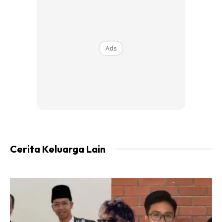
bukannya secara semberono.
“Kuarantin dipendekkan kerana pekerja Kementerian
Kesihatan (KKM) juga terkena jangkitan COVID-19,
Ads
antaranya menjadi kontak rapat namun rawatan dan
program (tugas) di hospital agak tergendala sekiranya
mereka menjalani kuarantin yang lama,” ujarnya.
Sumber:
Bernama
Wahh pandainya adik-adik baca doa!
Cerita Keluarga Lain