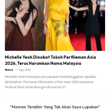
View this post on Instagram
Michelle Yeoh Dinobat Tokoh Perfileman Asia
2026, Terus Harumkan Nama Malaysia
Nana
-
7 Ogo 2026
Michelle Yeoh mencipta pencapaian membanggakan apabila
dinobatkan The Asian Filmmaker of the Year 2026 sempena
Festival Filem Antarabangsa Busan ke-31.
“Momen Terakhir Yang Tak Akan Saya Lupakan”
A Post Shared By RITARUDAINI® (@ritrud727)