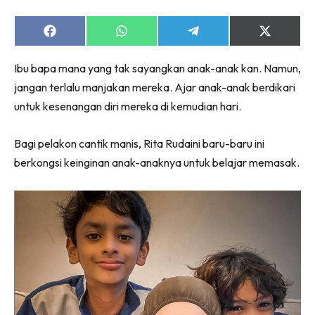
Share
Share
Share
Share
on
on
on
on
Facebook
WhatsApp
Telegram
X
Ibu bapa mana yang tak sayangkan anak-anak kan. Namun,
(Twitter)
jangan terlalu manjakan mereka. Ajar anak-anak berdikari
untuk kesenangan diri mereka di kemudian hari.
Bagi pelakon cantik manis, Rita Rudaini baru-baru ini
berkongsi keinginan anak-anaknya untuk belajar memasak.