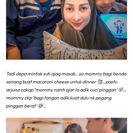
Tadi depa mintak suh ajaq masak…so mommy bagi benda
senang buat macaroni cheese untuk dinner 🥰…pastu
arjuna cakap ‘mommy nanti ajar la adik cuci pinggan’ 🤣…
mommy ckp ‘bagi tangan adik kuat dulu nk pegang
pinggan berat’ 😅…