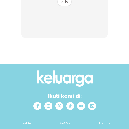
Ads
Tambah Rita lagi, anak-anak perlu diajar supaya ringan
Ikuti kami di:
tulang supaya cepat matang dan belajar berdikari. Justeru,
tidak timbul istilah ibu bapa menjadi hamba kepada anak-
anak kelak.
Ideaktiv
Pa&Ma
Hijabista