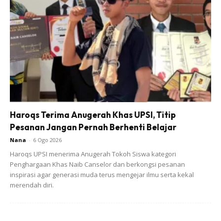
Hang Kena kuat Dik
Haroqs Terima Anugerah Khas UPSI, Titip
Pesanan Jangan Pernah Berhenti Belajar
Hari ketiga khamis 25.6.2020 mak semakin pulih, ubat
Nana
-
6 Ogo 2026
semua mak makan dgn baik, mak ceria sbab plan awal
Haroqs UPSI menerima Anugerah Tokoh Siswa kategori
doktor janji harini mak dah boleh keluar ward tapi ptg
Penghargaan Khas Naib Canselor dan berkongsi pesanan
inspirasi agar generasi muda terus mengejar ilmu serta kekal
doktor check semula jantung mak bacaan kembali x
merendah diri.
normal, doktor ckp saluran jantung mak ada sedikit
tersumbat, doktor xbenarkan mak balik sbab nk pantau
lg.