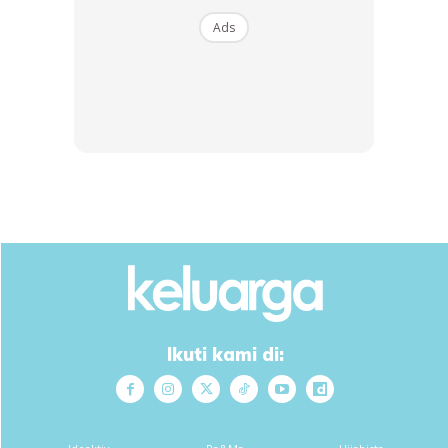
Mak pergi di hari jumaat yg penuh keberkatan, dlm
keadaan yg kami langsung xjangka, mak sangat ceria
Ads
haritu, seperti xda apa yg berlaku. Jenazah mak jangka
dpt dikebumikan hari itu juga selepas solat isya. Tapi
apakan daya kita merancang Allah yang menentukan,
jenazah mak xdpt disimpan mlmtu oleh sebab hujan.
Jenazah mak dibawa pulang ke rumah diiringi hujan
renyai sepanjang jalan, mlmtu rasa sangat tenang. Kami
sekeluarga xdpt tidur mlmtu, smuanya silih berganti
membacakan surah yaasin utk mak.
Ikuti kami di: