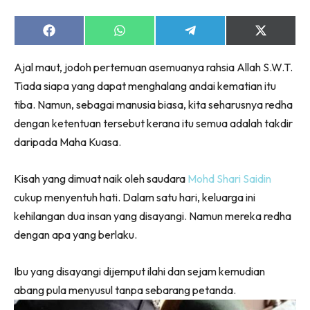
Share
Share
Share
Share
on
on
on
on
Facebook
WhatsApp
Telegram
X
Ajal maut, jodoh pertemuan asemuanya rahsia Allah S.W.T.
(Twitter)
Tiada siapa yang dapat menghalang andai kematian itu
tiba. Namun, sebagai manusia biasa, kita seharusnya redha
dengan ketentuan tersebut kerana itu semua adalah takdir
daripada Maha Kuasa.
Kisah yang dimuat naik oleh saudara
Mohd Shari Saidin
cukup menyentuh hati. Dalam satu hari, keluarga ini
kehilangan dua insan yang disayangi. Namun mereka redha
dengan apa yang berlaku.
Ibu yang disayangi dijemput ilahi dan sejam kemudian
abang pula menyusul tanpa sebarang petanda.