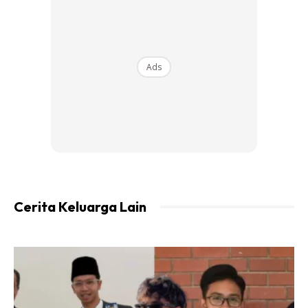
Hari pertama di ward mak jadi bselera makan, tidur pun
lena, sblmni kat rumah mak x mcm tu, makan xbrpa
selera, payah nk tidur.
Ads
Hari kedua rabu 24.6.2020 mak makin ceria, muka pun dh
makin berseri, dh x mgadu sakit dada dah. Mak masih
diberi ubat cair darah oleh doktor. Hari kedua ni ptg dlm
jam 4 cmtu abg sulung kami dari manjung sampai kt
hospital & terus ziarah mak, lepas ziarah tu baru abg balik
ke rumah mak. Abg balik dgn menbawa isteri & 4 org
anaknya, anak yg sulung form5 & tnggal dgn opahnya di
Cerita Keluarga Lain
Kuala Kangsar, abg xsempat utk snggah ambil dia.