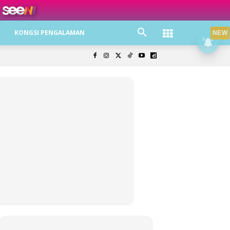
ree jer!
KONGSI PENGALAMAN
NEW
olisi Privasi