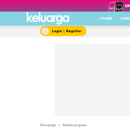
UTAMA
FAMI
Login
|
Register
Keluarga
»
Kekeluargaan