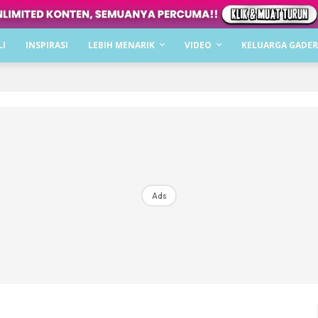
Dapatkan cerita, perkongsian dan info menarik. F
LI
INSPIRASI
LEBIH MENARIK
VIDEO
KELUARGA GADER
Dengan ini saya bersetuju dengan
Terma Penggunaan
dan
P
Langgan Sekarang
Langganan anda telah diterima. Terima kasih!
Ads
Mencari bahagia bersama KELUARGA?
Download dan baca sekarang di
KLIK DI SEENI