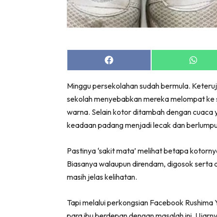
Share
Share
on
on
Facebook
Whats
Minggu persekolahan sudah bermula. Keter
sekolah menyebabkan mereka melompat ke sa
warna. Selain kotor ditambah dengan cuaca
keadaan padang menjadi lecak dan berlumpu
Pastinya ‘sakit mata’ melihat betapa kotorny
Biasanya walaupun direndam, digosok serta
masih jelas kelihatan.
Tapi melalui perkongsian Facebook Rushima 
para ibu berdepan dengan masalah ini. Ujarny