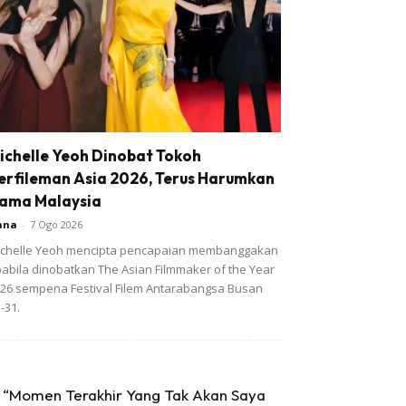
ichelle Yeoh Dinobat Tokoh
erfileman Asia 2026, Terus Harumkan
ama Malaysia
ana
-
7 Ogo 2026
chelle Yeoh mencipta pencapaian membanggakan
abila dinobatkan The Asian Filmmaker of the Year
26 sempena Festival Filem Antarabangsa Busan
-31.
“Momen Terakhir Yang Tak Akan Saya