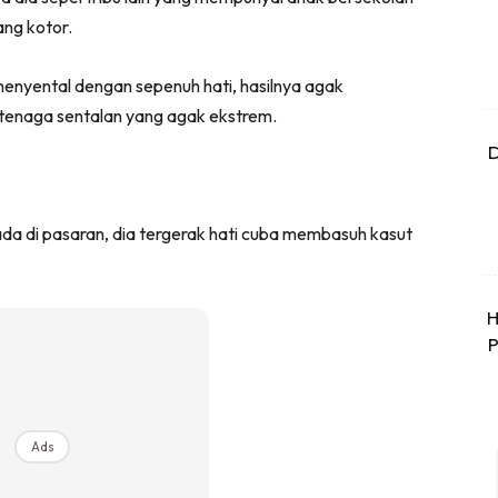
ang kotor.
enyental dengan sepenuh hati, hasilnya agak
enaga sentalan yang agak ekstrem.
D
a di pasaran, dia tergerak hati cuba membasuh kasut
H
P
Ads