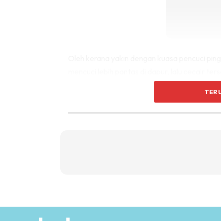
Oleh kerana yakin dengan kuasa pencuci pi
mencuci lebih pantas di dapur, lalu cecair t
anaknya.
TER
Keputusannya? Ternyata berkesan! Kasut seko
yang diingini. Selain itu, apa yang lebih men
ekstrem.
Hanya dalam masa lima minit memberus secara