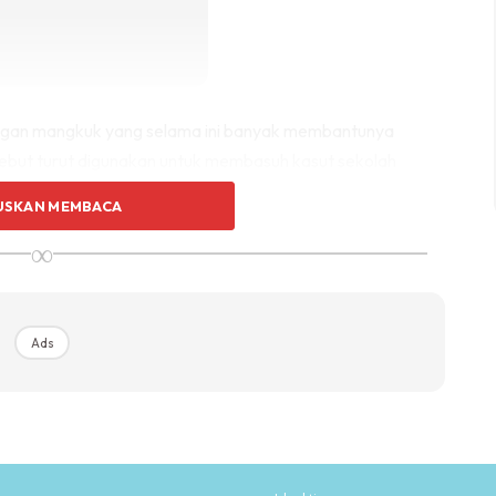
nggan mangkuk yang selama ini banyak membantunya
ersebut turut digunakan untuk membasuh kasut sekolah
USKAN MEMBACA
∞
lah lebih mudah untuk dicuci dan kembali putih seperti
gembirakan, ia tidak memerlukan kuasa sentalan yang
Ads
 konsisten, kotoran mula hilang! Menarik kan?