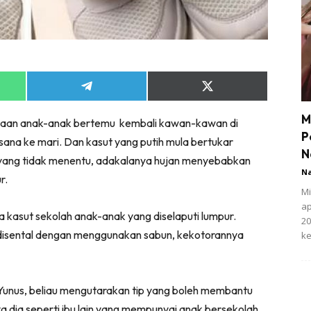
Share
Share
on
on
App
Telegram
X
M
ujaan anak-anak bertemu kembali kawan-kawan di
(Twitter)
P
na ke mari. Dan kasut yang putih mula bertukar
N
 yang tidak menentu, adakalanya hujan menyebabkan
N
r.
Mi
ap
a kasut sekolah anak-anak yang diselaputi lumpur.
20
 disental dengan menggunakan sabun, kekotorannya
ke
Yunus, beliau mengutarakan tip yang boleh membantu
a dia seperti ibu lain yang mempunyai anak bersekolah