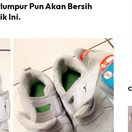
rlumpur Pun Akan Bersih
k Ini.
C