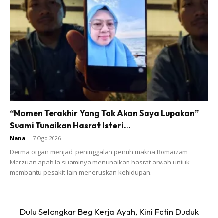
hati,” katanya.
Ads
“Momen Terakhir Yang Tak Akan Saya Lupakan”
Suami Tunaikan Hasrat Isteri...
Nana
-
7 Ogo 2026
Derma organ menjadi peninggalan penuh makna Romaizam
Marzuan apabila suaminya menunaikan hasrat arwah untuk
Suri Rumah Takda Hak Nak Beli Baju Dan Berhias?
membantu pesakit lain meneruskan kehidupan.
Kata-kata daripada ibunya itu membuatkan wanita
tersebut berfikir adakah seorang suri rumah tidak
mempunyai hak untuk membeli pakaian dan berhias?
Dulu Selongkar Beg Kerja Ayah, Kini Fatin Duduk