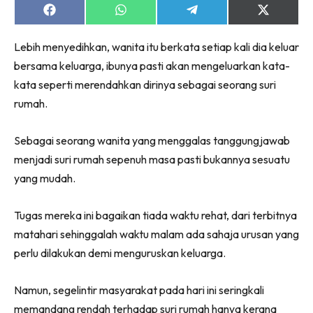
Share
Share
Share
Share
on
on
on
on
Facebook
WhatsApp
Telegram
X
Lebih menyedihkan, wanita itu berkata setiap kali dia keluar
(Twitter)
bersama keluarga, ibunya pasti akan mengeluarkan kata-
kata seperti merendahkan dirinya sebagai seorang suri
rumah.
Sebagai seorang wanita yang menggalas tanggungjawab
menjadi suri rumah sepenuh masa pasti bukannya sesuatu
yang mudah.
Tugas mereka ini bagaikan tiada waktu rehat, dari terbitnya
matahari sehinggalah waktu malam ada sahaja urusan yang
perlu dilakukan demi menguruskan keluarga.
Namun, segelintir masyarakat pada hari ini seringkali
memandang rendah terhadap suri rumah hanya kerana