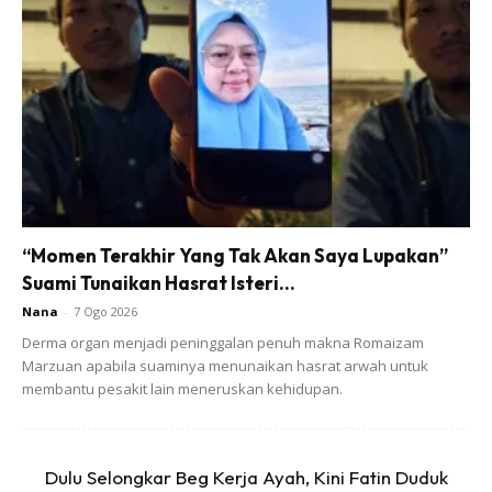
menyiapkan tesis akhir. Keluarga banyak memberi
sokongan supaya saya terus kuat.
Ads
“Momen Terakhir Yang Tak Akan Saya Lupakan”
Suami Tunaikan Hasrat Isteri...
Nana
-
7 Ogo 2026
Derma organ menjadi peninggalan penuh makna Romaizam
Marzuan apabila suaminya menunaikan hasrat arwah untuk
membantu pesakit lain meneruskan kehidupan.
Saya tahu ramai lagi yang mempunyai kisah hebat bersama
ayah atau ibu. Saya cuma berkongsi rasa setelah ayah
Dulu Selongkar Beg Kerja Ayah, Kini Fatin Duduk
tiada dan bagaimana saya menghabiskan sisa pengajian.