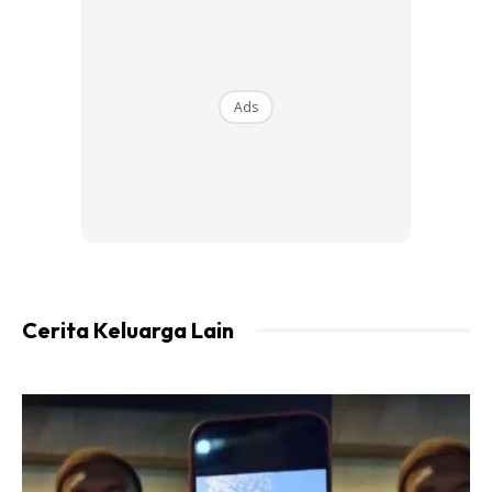
pendaftaran sendiri, tapi ayah nak juga hantar. Alasannya,
nak tengok bilik adik.
Ayah selalu cakap, “Nanti dah habis belajar, bolehlah jadi
Ads
wartawan. Nanti ayah boleh tengok adik dalam TV.” Itu
yang saya ingat sampai sekarang, tapi saya tak dapat
tunaikan impiannya itu.
Ayah pergi sewaktu saya cuti semester sebelum
memulakan tahun pengajian yang ketiga. Tahun terakhir
pengajian, tahun yang sangat mencabar. Saya pernah
Cerita Keluarga Lain
ambil keputusan untuk berhenti sebab semangat saya dah
tak ada. Tapi, keluarga nasihatkan supaya saya teruskan
pengajian kerana ini impian ayah.
Saya usaha sehabis baik untuk tamatkan pengajian. Rakan-
rakan dan pensyarah banyak membantu terutama dalam