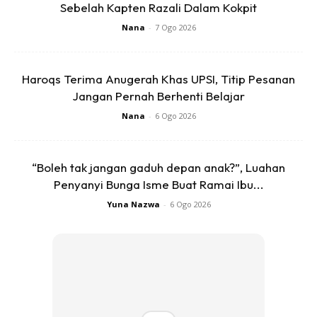
Sebelah Kapten Razali Dalam Kokpit
Kalau ikutkan hati, memang saya tak habis belajar. Tapi,
Nana
-
7 Ogo 2026
memikirkan impian ayah untuk tengok saya naik pentas dan
menerima scroll, saya kuatkan semangat dan teruskan
sampai habis.
Haroqs Terima Anugerah Khas UPSI, Titip Pesanan
Jangan Pernah Berhenti Belajar
Nana
-
6 Ogo 2026
“Boleh tak jangan gaduh depan anak?”, Luahan
Penyanyi Bunga Isme Buat Ramai Ibu...
Yuna Nazwa
-
6 Ogo 2026
Sewaktu konvo, saya terlupa yang ayah dah tiada sampai
saya tercari-cari ayah. Tunang saya datang, bawa gambar