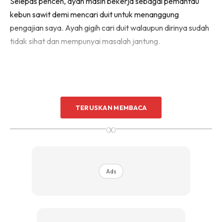
Selepas pencen, ayah masih bekerja sebagai pemantau
kebun sawit demi mencari duit untuk menanggung
pengajian saya. Ayah gigih cari duit walaupun dirinya sudah
tidak sihat dan mempunyai masalah jantung.
TERUSKAN MEMBACA
Ads
∞
Ads
Setiap kali saya daftar semester baru, ayah akan hantar
saya ke UM. Saya dah besar, saya boleh buat urusan