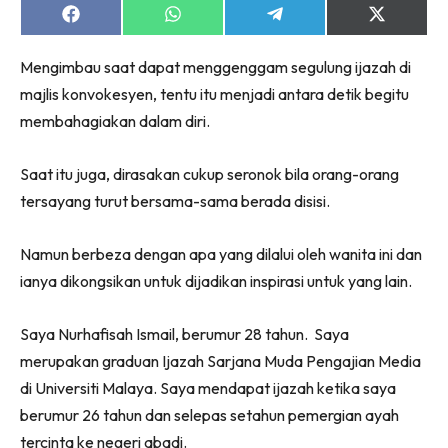
Share
Share
Share
Share
on
on
on
on
Facebook
WhatsApp
Telegram
X
Mengimbau saat dapat menggenggam segulung ijazah di
(Twitter)
majlis konvokesyen, tentu itu menjadi antara detik begitu
membahagiakan dalam diri.
Saat itu juga, dirasakan cukup seronok bila orang-orang
tersayang turut bersama-sama berada disisi.
Namun berbeza dengan apa yang dilalui oleh wanita ini dan
ianya dikongsikan untuk dijadikan inspirasi untuk yang lain.
Saya Nurhafisah Ismail, berumur 28 tahun. Saya
merupakan graduan Ijazah Sarjana Muda Pengajian Media
di Universiti Malaya. Saya mendapat ijazah ketika saya
berumur 26 tahun dan selepas setahun pemergian ayah
tercinta ke negeri abadi.