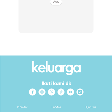
orang itu pernah menghina dan fitnah kita,” pesannya.
Ads
Sehubungan itu, Asma’ mengajak orang ramai untuk
mendoakan Najib agar beliau dapat berubah menjadi
seseorang yang lebih baik.
Terdahulu, Najib gagal dalam rayuan akhir kes
penyelewengan SRC International Sdn. Bhd. berjumlah
RM42 juta.
Ikuti kami di:
Ads
Ideaktiv
Pa&Ma
Hijabista