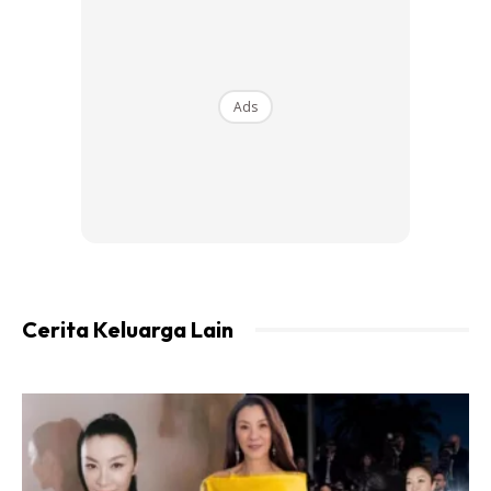
Ads
“Kebaikan pastinya pernah dibuat, jangan dinafikan
Cerita Keluarga Lain
perkara ini mustahil semuanya jahat dan keburukan,”
katanya dalam video yang dimuat naik di Instagram Anne
Ngasri.