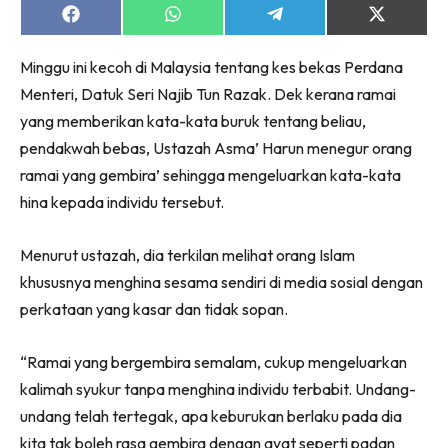
Share
Share
Share
Share
on
on
on
on
Facebook
WhatsApp
Telegram
X
Minggu ini kecoh di Malaysia tentang kes bekas Perdana
(Twitter)
Menteri, Datuk Seri Najib Tun Razak. Dek kerana ramai
yang memberikan kata-kata buruk tentang beliau,
pendakwah bebas, Ustazah Asma’ Harun menegur orang
ramai yang gembira’ sehingga mengeluarkan kata-kata
hina kepada individu tersebut.
Menurut ustazah, dia terkilan melihat orang Islam
khususnya menghina sesama sendiri di media sosial dengan
perkataan yang kasar dan tidak sopan.
“Ramai yang bergembira semalam, cukup mengeluarkan
kalimah syukur tanpa menghina individu terbabit. Undang-
undang telah tertegak, apa keburukan berlaku pada dia
kita tak boleh rasa gembira dengan ayat seperti padan