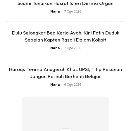
Suami Tunaikan Hasrat Isteri Derma Organ
sesama sendiri dan orang bukan Islam pula mengeratkan
Nana
-
7 Ogo 2026
hubungan mereka.
Dulu Selongkar Beg Kerja Ayah, Kini Fatin Duduk
Sebelah Kapten Razali Dalam Kokpit
Nana
-
7 Ogo 2026
Ads
Haroqs Terima Anugerah Khas UPSI, Titip Pesanan
Jangan Pernah Berhenti Belajar
Nana
-
6 Ogo 2026
“Sebagai orang beriman kita tak boleh menghina atau kita
tak boleh bergembira di atas kecelakaan orang lain lebih-
lebih lagi saudara sesama Islam kita, tak kira siapa, bahkan