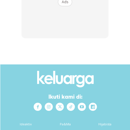
Ads
Ikuti kami di:
Ideaktiv
Pa&Ma
Hijabista