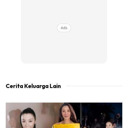
6 kuning telur
1/2 cawan gula halus
1 3/4 cawan tepung self raising (blue key)
1/4 cawan minyak jagung
Ads
1/4 cawan air pandan (blend 4 helai)
1/2 cawan santan kara
sedikit pewarna hijau
Cerita Keluarga Lain
Ads