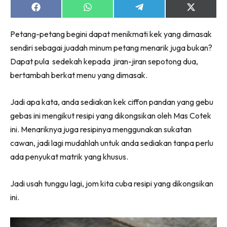
Share
Share
Share
Share
on
on
on
on
Facebook
WhatsApp
Telegram
X
Petang-petang begini dapat menikmati kek yang dimasak
(Twitter)
sendiri sebagai juadah minum petang menarik juga bukan?
Dapat pula sedekah kepada jiran-jiran sepotong dua,
bertambah berkat menu yang dimasak.
Jadi apa kata, anda sediakan kek ciffon pandan yang gebu
gebas ini mengikut resipi yang dikongsikan oleh Mas Cotek
ini. Menariknya juga resipinya menggunakan sukatan
cawan, jadi lagi mudahlah untuk anda sediakan tanpa perlu
ada penyukat matrik yang khusus.
Jadi usah tunggu lagi, jom kita cuba resipi yang dikongsikan
ini.