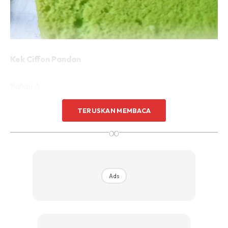
Kek Ciffon Pandan
Bahan A
6 biji putih telur (telur A)
TERUSKAN MEMBACA
1 sudu teh cream of tartar
3/4 cawan gula halus
∞
Caranya
1.mix putih telur sehingga berbuih
Ads
2.masukkan gula dan cream of tartar
3.mix lagi sehingga kental /bertanduk.. ketepikan
Bahan B