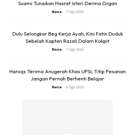
Suami Tunaikan Hasrat Isteri Derma Organ
Nana
-
7 Ogo 2026
Dulu Selongkar Beg Kerja Ayah, Kini Fatin Duduk
Sebelah Kapten Razali Dalam Kokpit
Nana
-
7 Ogo 2026
Haroqs Terima Anugerah Khas UPSI, Titip Pesanan
Jangan Pernah Berhenti Belajar
7.Keluarkan dari oven terus terbalikkan atas redai kek dan
Nana
-
6 Ogo 2026
biarkan kek sejuk (lebih kurang 45min)
8. Sisipkan keliling kek keluarkan dari loyang
9. Siap