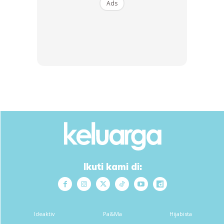
Ads
Mama tak marah anak, boleh ke? Kalau tak marah macam
mana nak dengar kata? Jom ikuti perkongsian ini!
Ads
Ikuti kami di:
Ideaktiv
Pa&Ma
Hijabista