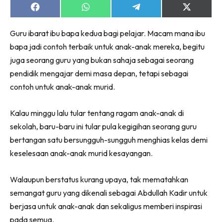
Share
Share
Share
Share
on
on
on
on
Facebook
WhatsApp
Telegram
X
Guru ibarat ibu bapa kedua bagi pelajar. Macam mana ibu
(Twitter)
bapa jadi contoh terbaik untuk anak-anak mereka, begitu
juga seorang guru yang bukan sahaja sebagai seorang
pendidik mengajar demi masa depan, tetapi sebagai
contoh untuk anak-anak murid.
Kalau minggu lalu tular tentang ragam anak-anak di
sekolah, baru-baru ini tular pula kegigihan seorang guru
bertangan satu bersungguh-sungguh menghias kelas demi
keselesaan anak-anak murid kesayangan.
Walaupun berstatus kurang upaya, tak mematahkan
semangat guru yang dikenali sebagai Abdullah Kadir untuk
berjasa untuk anak-anak dan sekaligus memberi inspirasi
pada semua.