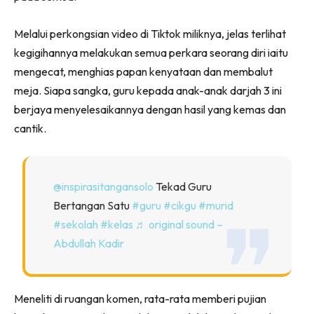
Melalui perkongsian video di Tiktok miliknya, jelas terlihat
kegigihannya melakukan semua perkara seorang diri iaitu
mengecat, menghias papan kenyataan dan membalut
meja. Siapa sangka, guru kepada anak-anak darjah 3 ini
berjaya menyelesaikannya dengan hasil yang kemas dan
cantik.
@inspirasitangansolo
Tekad Guru
Bertangan Satu
#guru
#cikgu
#murid
#sekolah
#kelas
♬ original sound –
Abdullah Kadir
Meneliti di ruangan komen, rata-rata memberi pujian