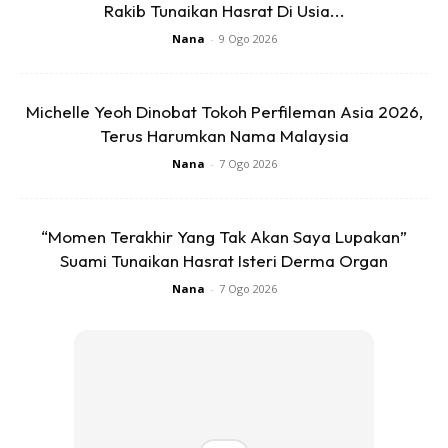
Rakib Tunaikan Hasrat Di Usia...
Nana
-
9 Ogo 2026
Michelle Yeoh Dinobat Tokoh Perfileman Asia 2026,
Terus Harumkan Nama Malaysia
Sumber :
Abdullah Kadir
Nana
-
7 Ogo 2026
Agak-agak, menu apa yang best eh kat Jollibee? Haa meh
tengok Zira Review!
“Momen Terakhir Yang Tak Akan Saya Lupakan”
Suami Tunaikan Hasrat Isteri Derma Organ
Nana
-
7 Ogo 2026