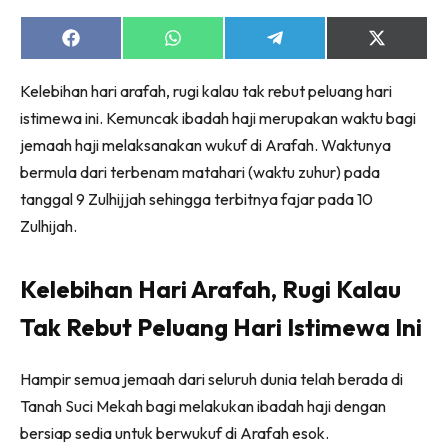
Share
Share
Share
Share
on
on
on
on
Facebook
WhatsApp
Telegram
X
Kelebihan hari arafah, rugi kalau tak rebut peluang hari
(Twitter)
istimewa ini. Kemuncak ibadah haji merupakan waktu bagi
jemaah haji melaksanakan wukuf di Arafah. Waktunya
bermula dari terbenam matahari (waktu zuhur) pada
tanggal 9 Zulhijjah sehingga terbitnya fajar pada 10
Zulhijah.
Kelebihan Hari Arafah, Rugi Kalau
Tak Rebut Peluang Hari Istimewa Ini
Hampir semua jemaah dari seluruh dunia telah berada di
Tanah Suci Mekah bagi melakukan ibadah haji dengan
bersiap sedia untuk berwukuf di Arafah esok.