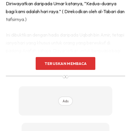
Diriwayatkan daripada Umar katanya, ”Kedua-duanya
bagi kami adalah hari raya.” ( Direkodkan oleh al-Tabari dan
tafsirnya.)
Ini dibuktikan dengan hadis daripada Uqbah bin Amir, tetapi
ianya hari yang khusus untuk orang yang berwukuf di
padang Arafah sahaja. Disyariatkan untuk berpuasa bagi
penduduk negeri lain pada pandangan majoriti ulama, sekali
TERUSKAN MEMBACA
pun ada sedikit perselisihan dalam kalangan salaf.
∞
Ads