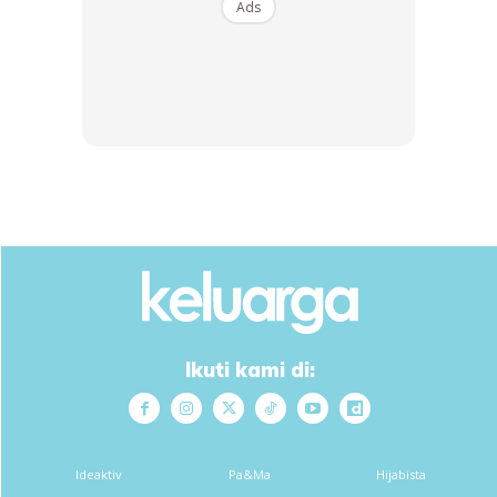
Al-Tabarani meriwayatkan hadis daripada Abi Malik
Ads
al-‘Asya’ri yang diriwayatkan secara marfu’,
الشَّاهِدُ يَوْمَ الْجُمُعَةِ ، وَالْمَشْهُودُ يَوْمَ عَرَفَةَ
Maknanya :”Saksinya ialah hari Jumaat manakala
penyaksian ialah hari Arafah.”
Oleh itu, apabila berlaku hari Arafah pada hari Jumaat,
maka akan berkumpullah antara saksi dengan penyaksian.
4) Sebaik-baik hari
Ikuti kami di:
Diriwayatkan juga bahawa ia adalah sebaik-baik hari. Jabir
RA meriwayatkan bahawa Rasulullah SAW bersabda,
Ideaktiv
Pa&Ma
Hijabista
أفضلُ الأيام يومُ عرفة