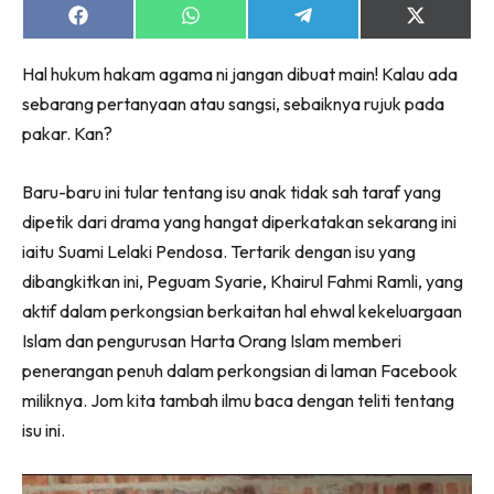
Share
Share
Share
Share
on
on
on
on
Facebook
WhatsApp
Telegram
X
Hal hukum hakam agama ni jangan dibuat main! Kalau ada
(Twitter)
sebarang pertanyaan atau sangsi, sebaiknya rujuk pada
pakar. Kan?
Baru-baru ini tular tentang isu anak tidak sah taraf yang
dipetik dari drama yang hangat diperkatakan sekarang ini
iaitu Suami Lelaki Pendosa. Tertarik dengan isu yang
dibangkitkan ini, Peguam Syarie, Khairul Fahmi Ramli, yang
aktif dalam perkongsian berkaitan hal ehwal kekeluargaan
Islam dan pengurusan Harta Orang Islam memberi
penerangan penuh dalam perkongsian di laman Facebook
miliknya. Jom kita tambah ilmu baca dengan teliti tentang
isu ini.