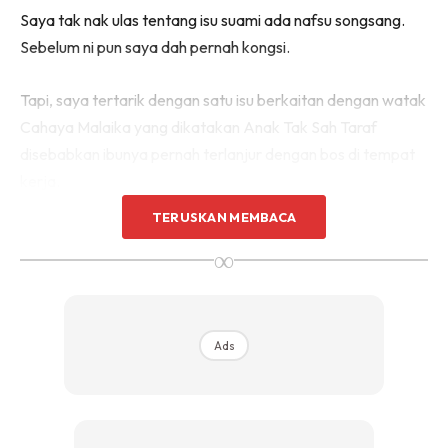
Saya tak nak ulas tentang isu suami ada nafsu songsang.
Sebelum ni pun saya dah pernah kongsi.
Tapi, saya tertarik dengan satu isu berkaitan dengan watak
Cahaya Malaika yang dikatakan Anak Tak Sah Taraf
disebabkan ibunya pernah terlanjur dengan bos di tempat
kerja.
TERUSKAN MEMBACA
Then, yang membuatkan isu ini menarik saya untuk ulas
∞
adalah berkaitan dengan pernikahan dua akad. Satu
diakadnikah dengan menggunakan Cahaya Malaika bt
Abdullah secara wali hakim.
Ads
Yang keduanya, akad nikah kononnya olok-olok
menggunakan ayah kandung, Firdaus, watak Fauzi Nawawi
dengan nama Cahaya Malaika bt Firdaus.