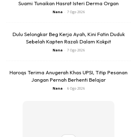
Apa dalil Cahaya adalah Anak Sah Taraf?
Suami Tunaikan Hasrat Isteri Derma Organ
Nana
-
7 Ogo 2026
Dulu Selongkar Beg Kerja Ayah, Kini Fatin Duduk
Sebelah Kapten Razali Dalam Kokpit
Nana
-
7 Ogo 2026
Ads
Haroqs Terima Anugerah Khas UPSI, Titip Pesanan
Jangan Pernah Berhenti Belajar
Nana
-
6 Ogo 2026
Walaupun diketahui yang isteri Firdaus itu telah terlanjur
dan anak itu mungkin benih lelaki lain, namun kita tidak boleh
katakan itu anak orang lain. Meskipun DNA membuktikan
yang mungkin tidak ada genetik si suami, anak tersebut
masih boleh dinasabkan kepada lelaki yang dianggap sah