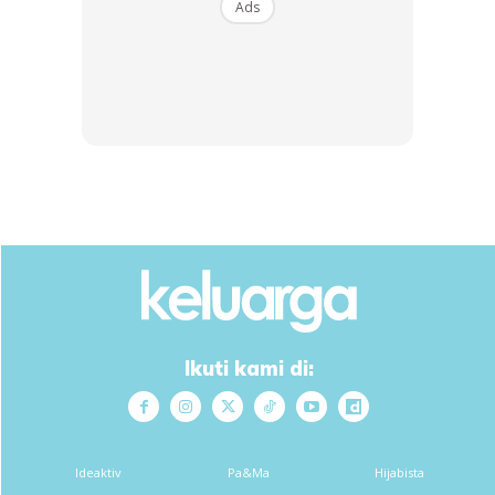
Ads
sebagai suami.
Keputusan analisa DNA walaupun lebih saintifik dan moden,
ia tidak boleh digunakan untuk MENAFIKAN NASAB.
Tetapi, kalau nak digunakan sebagai bukti MEMBUKTIKAN
NASAB ia dibenarkan.
Ini kerana hukum Syarak telah menetapkan cara khusus
untuk menafikan nasab iaitu melalui kaedah Li’an. Penafian
nasab bermakna suatu tuduhan (qazaf) isteri berzina
dengan lelaki lain. Ini berpandukan kepada Firman Allah swt
di dalam Surah An-Nur ayat 6 hingga 9 yang bermaksud:
Ikuti kami di:
“Dan orang-orang yang menuduh isteri-isterinya berzina
dan tiada mempunyai saksi lain selain dirinya, maka
kesaksian seseorang itu (dapat diterima) dengan empat
Ideaktiv
Pa&Ma
Hijabista