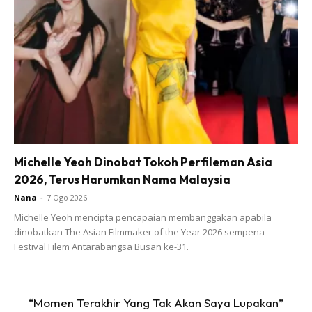
Kemudian dikuatkan lagi dengan semakan DNA yang
menunjukkan tidak ada darah/genetik Firdaus. Meskipun,
isterinya mengakui yang dia ada terlanjur dengan lelaki lain,
namun mereka tidak bercerai kerana demi melindungi
maruah keluarga serta maruah anak tersebut.
Michelle Yeoh Dinobat Tokoh Perfileman Asia
2026, Terus Harumkan Nama Malaysia
Nana
-
7 Ogo 2026
Michelle Yeoh mencipta pencapaian membanggakan apabila
dinobatkan The Asian Filmmaker of the Year 2026 sempena
Festival Filem Antarabangsa Busan ke-31.
“Momen Terakhir Yang Tak Akan Saya Lupakan”