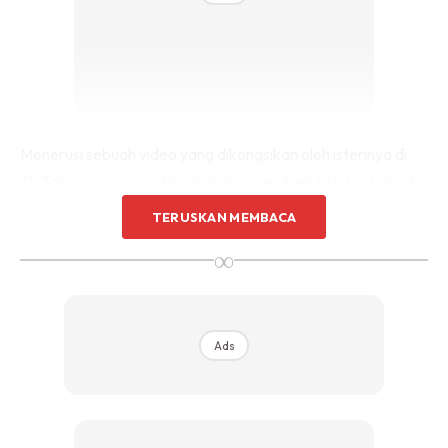
Menerusi sebuah video yang dikongsikan oleh isterinya di
TikTok
@ayuafnizar
, Fendy Bakry memberi kejutan kepada
isterinya sewaktu salam raya.
TERUSKAN MEMBACA
∞
Meninjau ke ruangan komen, rata-rata netizen memberikan
pelbagai reaksi kepada video tersebut.
Ads