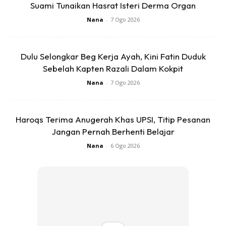
Ads
Suami Tunaikan Hasrat Isteri Derma Organ
Nana
-
7 Ogo 2026
Dulu Selongkar Beg Kerja Ayah, Kini Fatin Duduk
Sebelah Kapten Razali Dalam Kokpit
Nana
-
7 Ogo 2026
Untuk rekod, Fendy atau lebih dikenali sebagai Mr Grey itu
telah berkahwin dengan pilihan hatinya Ayu Afnizar pada
2020.
Haroqs Terima Anugerah Khas UPSI, Titip Pesanan
Jangan Pernah Berhenti Belajar
Anda mungkin berminat dengan
Nana
-
6 Ogo 2026