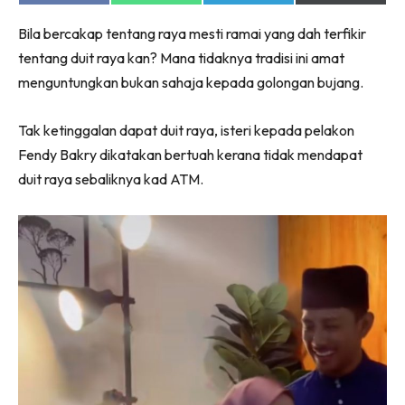
on
on
on
on
Facebook
WhatsApp
Telegram
X
Bila bercakap tentang raya mesti ramai yang dah terfikir
(Twitter)
tentang duit raya kan? Mana tidaknya tradisi ini amat
menguntungkan bukan sahaja kepada golongan bujang.
Tak ketinggalan dapat duit raya, isteri kepada pelakon
Fendy Bakry dikatakan bertuah kerana tidak mendapat
duit raya sebaliknya kad ATM.