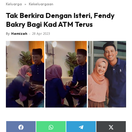
Keluarga
»
Kekeluargaan
Tak Berkira Dengan Isteri, Fendy
Bakry Bagi Kad ATM Terus
By
Hamizah
-
28 Apr 2023
Share
Share
Share
Share