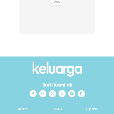
Ads
SHOPEE MY
SHOPEE MY
U-HOME 10 Pcs Glass Jar
CENDAWAN RANGUP BY
Set Kitchen Seasoning
HERO CHEF
Bottle Ai...
RM27.9
RM14.6
RM87.03
RM14.6
Buy Now
Buy Now
1
/
5
❮
❯
Sumber:
@ayuafnizar
Ikuti kami di:
Ideaktiv
Pa&Ma
Hijabista
Dapatkan cerita, perkongsian dan info menarik. Free jer!