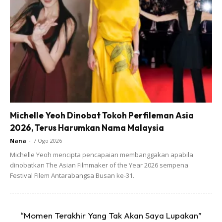
Pada tahun 2001, ketika tingkatan 4, saya masih kutip kayu
api untuk masak. Ada berlaku kecederaan ketika sedang
memotong kayu, parang terkena kat tangan. Ada kesan
parut di tangan kiri.
Michelle Yeoh Dinobat Tokoh Perfileman Asia
2026, Terus Harumkan Nama Malaysia
Nana
-
7 Ogo 2026
Ads
Michelle Yeoh mencipta pencapaian membanggakan apabila
dinobatkan The Asian Filmmaker of the Year 2026 sempena
Festival Filem Antarabangsa Busan ke-31.
“Momen Terakhir Yang Tak Akan Saya Lupakan”