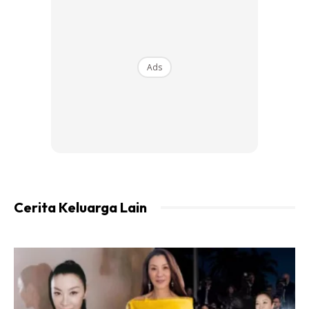
masa mak mengandung anak ke16 ayah diserang stroke
dan lumpuh. Hilang sumber pendapatan. Tiada simpanan
sebab hidup cukup-cukup makan je.
Ads
Alhamdulillah pihak masjid bagi wang ehsan setiap bulan
hanya rm150. Mak besarkan kami dan dalam masa yg sama
uruskan ayah yg lumpuh dengan seratus lima puluh tu.
Macam mana boleh survive? Ni semua urusan Allah..semua
rezeki dari Allah.
REZEKI ADIK BERADIK PANDAI BERDIKARI
Cerita Keluarga Lain
Allah bagi rezeki kepada anak-anak dalam bentuk
kesedaran untuk berdikari. Walaupun masih sekolah rendah
kami dah mula cari duit sendiri. Jadi buruh sementara, kutip
botol dan tin aluminium untuk dijual, bercucuk tanam dan
lain-lain.