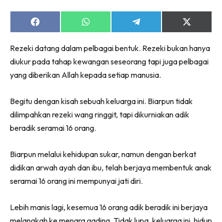
Share
Share
Share
Share
on
on
on
on
Facebook
WhatsApp
Telegram
X
Rezeki datang dalam pelbagai bentuk. Rezeki bukan hanya
(Twitter)
diukur pada tahap kewangan seseorang tapi juga pelbagai
yang diberikan Allah kepada setiap manusia.
Begitu dengan kisah sebuah keluarga ini. Biarpun tidak
dilimpahkan rezeki wang ringgit, tapi dikurniakan adik
beradik seramai 16 orang.
Biarpun melalui kehidupan sukar, namun dengan berkat
didikan arwah ayah dan ibu, telah berjaya membentuk anak
seramai 16 orang ini mempunyai jati diri.
Lebih manis lagi, kesemua 16 orang adik beradik ini berjaya
melangkah ke menara gading. Tidak lupa, keluarga ini, hidup