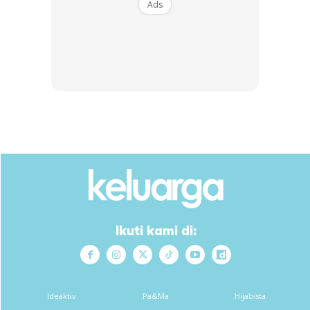
Ads
Meninjau di ruangan komen, rata-rata memuji sikap anak
sulung pasangan Johan dan Ozlynn ini dan mendoakan agar
dipermudahkan urusan Ariq di sana.
Ads
Ikuti kami di:
Ideaktiv
Pa&Ma
Hijabista