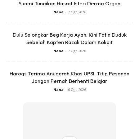
Suami Tunaikan Hasrat Isteri Derma Organ
Nana
-
7 Ogo 2026
Dulu Selongkar Beg Kerja Ayah, Kini Fatin Duduk
View this post on Instagram
Sebelah Kapten Razali Dalam Kokpit
Nana
-
7 Ogo 2026
Haroqs Terima Anugerah Khas UPSI, Titip Pesanan
Jangan Pernah Berhenti Belajar
Nana
-
6 Ogo 2026
A Post Shared By Johan & Ozlynn (@jozlynnhanania)