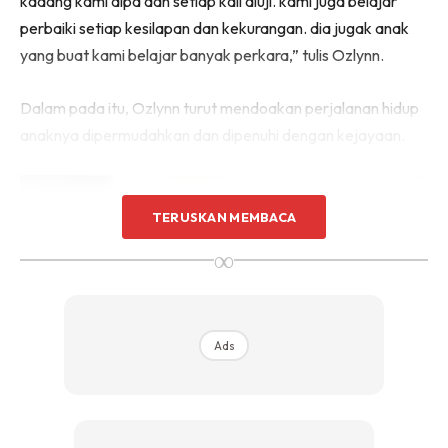
kadang kami alpa dan setiap kali diuji. kami juga belajar
perbaiki setiap kesilapan dan kekurangan. dia jugak anak
yang buat kami belajar banyak perkara,” tulis Ozlynn.
Dalam pada itu, Ozlynn turut mendoakan perjalanan hidup
anaknya dipermudahkan dan dipenuhi dengan kejayaan.
TERUSKAN MEMBACA
∞
Ads
“Tapi ingatlah, Allah sentiasa menguji hamba Nya untuk