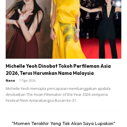
mencari reda Allah kerana kita ke syurga atas keredaan
Allah.
Papa and mama love you.. Berjayanya kamu dalam
pelajaran adalah bonus buat papa dan mama, tapi
berjayanya kamu dalam agama adalah syurga dunia buat
kami. Jadilah manusia yang sentiasa merendah diri..insha-
Allah senang hidup mu nanti,” tambah Ozlynn.
Michelle Yeoh Dinobat Tokoh Perfileman Asia
2026, Terus Harumkan Nama Malaysia
Nana
-
7 Ogo 2026
Michelle Yeoh mencipta pencapaian membanggakan apabila
dinobatkan The Asian Filmmaker of the Year 2026 sempena
Festival Filem Antarabangsa Busan ke-31.
“Momen Terakhir Yang Tak Akan Saya Lupakan”