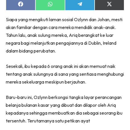
Share
Share
Share
Share
on
on
on
on
Facebook
WhatsApp
Telegram
X
Siapa yang mengikuti laman sosial Ozlynn dan Johan, mesti
(Twitter)
akan familiar dengan cara mereka mendidik anak-anak.
Tahun lalu, anak sulung mereka, Ariq berangkat ke luar
negara bagi melanjutkan pengajiannya di Dublin, Ireland
dalam bidang perubatan.
Sesekali, ibu kepada 6 orang anak ini akan memuat naik
tentang anak sulungnya di sana yang sentiasa menghubungi
mereka sekeluarga meskipun berjauhan.
Baru-baru ini, Ozlynn berkongsi tangka layar perancangan
belanja bulanan kasar yang dibuat dan dilapor oleh Ariq
kepadanya sehingga membuatkan dia sebagai seorang ibu
tersentuh. Terutamanya satu petikan ayat