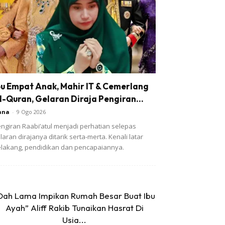
bu Empat Anak, Mahir IT & Cemerlang
l-Quran, Gelaran Diraja Pengiran...
ana
-
9 Ogo 2026
ngiran Raabi’atul menjadi perhatian selepas
laran dirajanya ditarik serta-merta. Kenali latar
lakang, pendidikan dan pencapaiannya.
Dah Lama Impikan Rumah Besar Buat Ibu
Ayah” Aliff Rakib Tunaikan Hasrat Di
Usia...