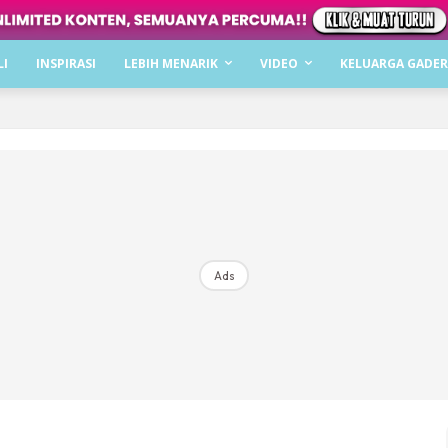
Dapatkan cerita, perkongsian dan info menarik. F
LI
INSPIRASI
LEBIH MENARIK
VIDEO
KELUARGA GADER
Dengan ini saya bersetuju dengan
Terma Penggunaan
dan
P
Langgan Sekarang
Langganan anda telah diterima. Terima kasih!
Ads
Mencari bahagia bersama KELUARGA?
Download dan baca sekarang di
KLIK DI SEENI