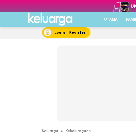
UTAMA
FAMI
Login
|
Register
Keluarga
»
Kekeluargaan