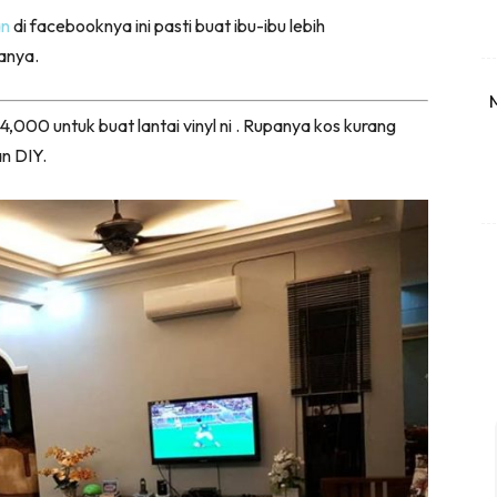
an
di facebooknya ini pasti buat ibu-ibu lebih
anya.
000 untuk buat lantai vinyl ni . Rupanya kos kurang
n DIY.