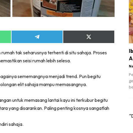
Share
Share
on
on
App
Telegram
X
I
rumah tak seharusnya terhenti di situ sahaja. Proses
(Twitter)
A
emastikan seisi rumah lebih selesa.
N
Pe
bagainya sememangnya menjadi trend. Pun begitu
ge
 golongan elit sahaja mampu memasangnya.
be
gan untuk memasang lantai kayu ini terkubur begitu
ntara yang disarankan. Paling penting kosnya sangatlah
“
iri sahaja.