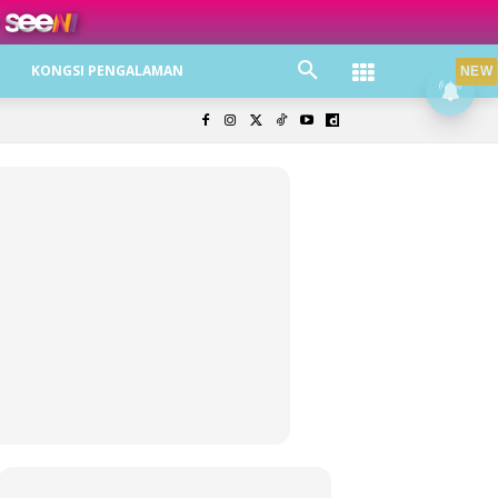
ree jer!
KONGSI PENGALAMAN
NEW
olisi Privasi