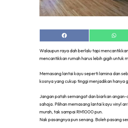
Share
Share
on
on
Facebook
Whats
Walaupun raya dah berlalu tapi mencantikkan 
mencantikkan rumah harus lebih gigih untuk m
Memasang lantai kayu seperti lamina dan se
kosnya yang cukup tinggi menjadikan hanya
Jangan patah semangat dan biarkan angan-an
sahaja. Pilihan memasang lantai kayu vinyl a
murah, tak sampai RM1000 pun.
Nak pasangnya pun senang. Boleh pasang send