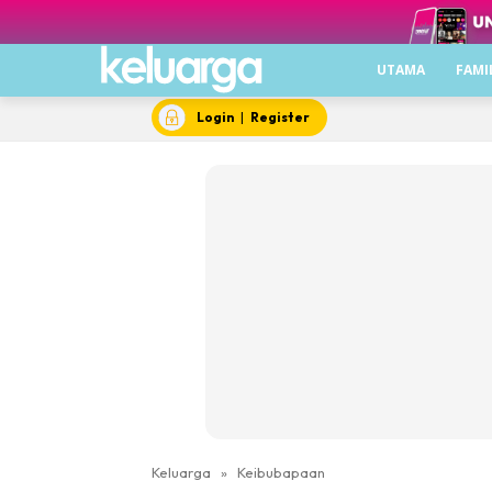
UTAMA
FAMI
Login
|
Register
Keluarga
»
Keibubapaan