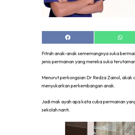
Share
Share
on
on
Facebook
Whats
Fitrah anak-anak sememangnya suka bermain.
jenis permainan yang mereka suka terutaman
Menurut perkongsian Dr Redza Zainol, akak 
menyukarkan perkembangan anak.
Jadi mak ayah apa kata cuba permainan yang d
sekolah nanti.