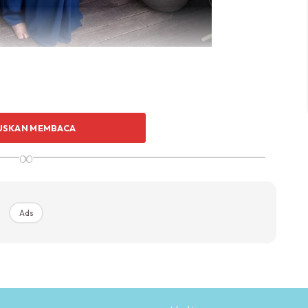
USKAN MEMBACA
∞
Ads
sensori sentuhan. Mujur ada aktiviti yang mak ayah boleh
 sentiasa dirangsang.
warna menggunakan jari dan tangan. Sambil rangsang