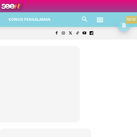
ree jer!
KONGSI PENGALAMAN
NEW
olisi Privasi