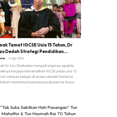
nak Tamat IGCSE Usia 15 Tahun, Dr
zu Dedah Strategi Pendidikan...
ana
-
6 Ogo 2026
ak Dr Azu Shahadan menjadi inspirasi apabila
aknya berjaya menamatkan IGCSE pada usia 15
hun selepas belajar di enam sekolah berbeza
belum menerima biasiswa perubatan ke Rusia.
“Tak Suka Sakitkan Hati Pasangan” Tun
Mahathir & Tun Hasmah Rai 70 Tahun