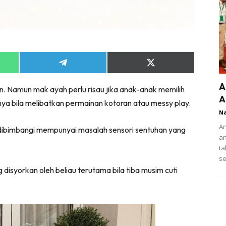
Share
Share
on
on
App
Telegram
X
A
 Namun mak ayah perlu risau jika anak-anak memilih
(Twitter)
A
ya bila melibatkan permainan kotoran atau messy play.
N
An
dibimbangi mempunyai masalah sensori sentuhan yang
an
ta
se
isyorkan oleh beliau terutama bila tiba musim cuti