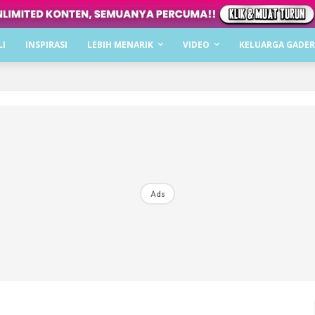
Dapatkan cerita, perkongsian dan info menarik. F
LI
INSPIRASI
LEBIH MENARIK
VIDEO
KELUARGA GADER
Dengan ini saya bersetuju dengan
Terma Penggunaan
dan
P
Langgan Sekarang
Langganan anda telah diterima. Terima kasih!
Ads
Mencari bahagia bersama KELUARGA?
Download dan baca sekarang di
KLIK DI SEENI