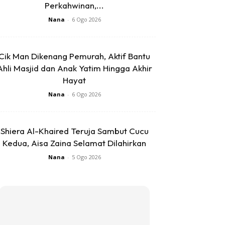
Perkahwinan,...
Nana
-
6 Ogo 2026
Cik Man Dikenang Pemurah, Aktif Bantu
Ahli Masjid dan Anak Yatim Hingga Akhir
Hayat
Nana
-
6 Ogo 2026
Shiera Al-Khaired Teruja Sambut Cucu
Kedua, Aisa Zaina Selamat Dilahirkan
Nana
-
5 Ogo 2026