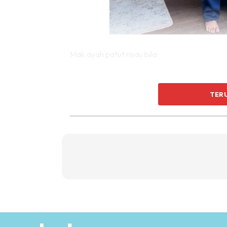
Mak ayah patut risau bila:
– anak takut badan basah kena air
– takut pegang ais
TER
– geli pegang pasir
– tak boleh makan makanan lembik
– takut pakai kasut
– asyik terjatuh dan cedera di rumah
Boleh jadi ini tanda-tanda anak ada masalah 
buat bersama anak supaya deria sentuhan ini
Salah satunya ialah Finger Painting atau me