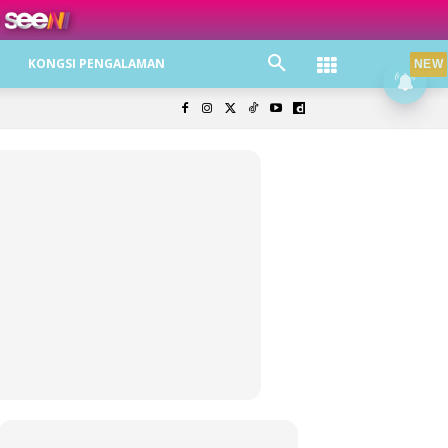
ree jer!
KONGSI PENGALAMAN
NEW
olisi Privasi