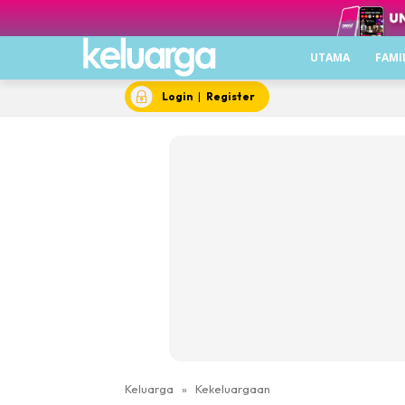
UTAMA
FAMI
Login
|
Register
Keluarga
»
Kekeluargaan