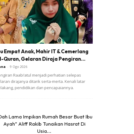
bu Empat Anak, Mahir IT & Cemerlang
l-Quran, Gelaran Diraja Pengiran...
ana
-
9 Ogo 2026
ngiran Raabi’atul menjadi perhatian selepas
laran dirajanya ditarik serta-merta. Kenali latar
lakang, pendidikan dan pencapaiannya.
Dah Lama Impikan Rumah Besar Buat Ibu
Ayah” Aliff Rakib Tunaikan Hasrat Di
Usia...