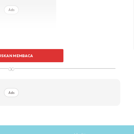
Ads
USKAN MEMBACA
rlu menggunakan penyaman udara. Ketika kita tidur, suhu
∞
 masa tersebut, kita tidak perlukan persekitaran yang
 memberi keselesaan ketika kita hendak tidur.
Ads
n suhu pada 24°C atau lebih. 24°C ialah suhu yang
n udara akan menggunakan tenaga elektrik yang
dara di bawah suhu 24°C.