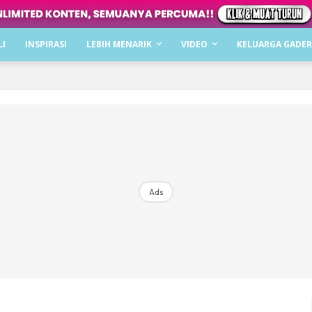
Dapatkan cerita, perkongsian dan info menarik. F
LI
INSPIRASI
LEBIH MENARIK
VIDEO
KELUARGA GADER
Dengan ini saya bersetuju dengan
Terma Penggunaan
dan
P
Langgan Sekarang
Langganan anda telah diterima. Terima kasih!
Ads
Mencari bahagia bersama KELUARGA?
Download dan baca sekarang di
KLIK DI SEENI