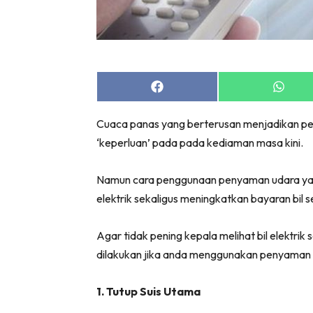
Share
Share
on
on
Facebook
Whats
Cuaca panas yang berterusan menjadikan pen
‘keperluan’ pada pada kediaman masa kini.
Namun cara penggunaan penyaman udara yan
elektrik sekaligus meningkatkan bayaran bil s
Agar tidak pening kepala melihat bil elektrik 
dilakukan jika anda menggunakan penyaman 
1. Tutup Suis Utama