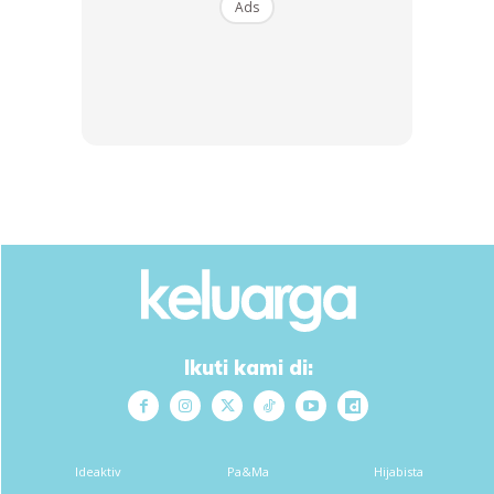
Ads
Ikuti kami di:
Ideaktiv
Pa&Ma
Hijabista