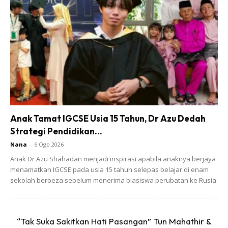
Anak Tamat IGCSE Usia 15 Tahun, Dr Azu Dedah
Strategi Pendidikan...
Nana
-
6 Ogo 2026
Anak Dr Azu Shahadan menjadi inspirasi apabila anaknya berjaya
menamatkan IGCSE pada usia 15 tahun selepas belajar di enam
sekolah berbeza sebelum menerima biasiswa perubatan ke Rusia.
“Tak Suka Sakitkan Hati Pasangan” Tun Mahathir &