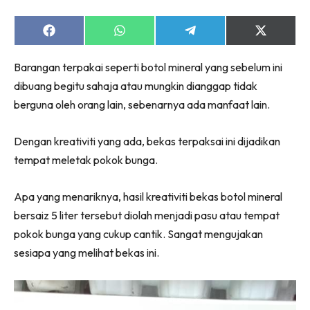
Share
Share
Share
Share
on
on
on
on
Facebook
WhatsApp
Telegram
X
Barangan terpakai seperti botol mineral yang sebelum ini
(Twitter)
dibuang begitu sahaja atau mungkin dianggap tidak
berguna oleh orang lain, sebenarnya ada manfaat lain.
Dengan kreativiti yang ada, bekas terpaksai ini dijadikan
tempat meletak pokok bunga.
Apa yang menariknya, hasil kreativiti bekas botol mineral
bersaiz 5 liter tersebut diolah menjadi pasu atau tempat
pokok bunga yang cukup cantik. Sangat mengujakan
sesiapa yang melihat bekas ini.