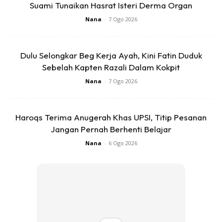
Suami Tunaikan Hasrat Isteri Derma Organ
Nana
-
7 Ogo 2026
Dulu Selongkar Beg Kerja Ayah, Kini Fatin Duduk
Sebelah Kapten Razali Dalam Kokpit
Ads
Nana
-
7 Ogo 2026
Haroqs Terima Anugerah Khas UPSI, Titip Pesanan
Jangan Pernah Berhenti Belajar
Nana
-
6 Ogo 2026
3️⃣ Masukkan 1 hingga 2 sudu makan apple cider (cuka
epal) ke dalam air rendaman.
4️⃣ Kacau bahan-bahan ini biar sebati. Rendamlah
kaki korang selama lebih kurang 30 minit.