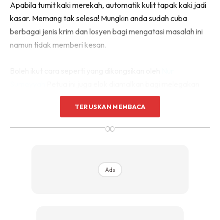
Apabila tumit kaki merekah, automatik kulit tapak kaki jadi
kasar. Memang tak selesa! Mungkin anda sudah cuba
berbagai jenis krim dan losyen bagi mengatasi masalah ini
namun tidak memberi kesan.
Boleh ikut cara seperti yang dikongsikan oleh
Nur
Sumayyah
Petua ini juga elok diamalkan bagi melegakan
kaki yang lenguh. Dapat merehatkan kaki daripada
TERUSKAN MEMBACA
ketegangan. Bila berdiri lama, mesti kaki rasa sengal-
sengal. Boleh cuba cara ini untuk rehatkan kaki.
∞
BAHAN-BAHAN YANG DIPERLUKAN:
Ads
Ubat kumur Listerine (botol ungu)
Apple cider (cuka epal)