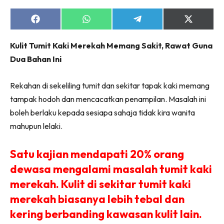
Share
Share
Share
Share
on
on
on
on
Facebook
WhatsApp
Telegram
X
Kulit Tumit Kaki Merekah Memang Sakit, Rawat Guna
(Twitter)
Dua Bahan Ini
Rekahan di sekeliling tumit dan sekitar tapak kaki memang
tampak hodoh dan mencacatkan penampilan. Masalah ini
boleh berlaku kepada sesiapa sahaja tidak kira wanita
mahupun lelaki.
Satu kajian mendapati 20% orang
dewasa mengalami masalah tumit kaki
merekah. Kulit di sekitar tumit kaki
merekah biasanya lebih tebal dan
kering berbanding kawasan kulit lain.