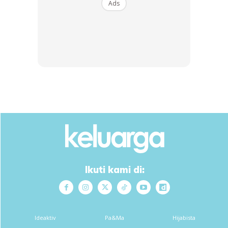
Ads
Ikuti kami di:
Ideaktiv
Pa&Ma
Hijabista