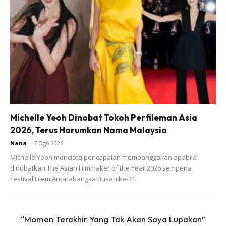
Michelle Yeoh Dinobat Tokoh Perfileman Asia
Kunci utamanya ialah mesti kena rajin dan konsisten buat
2026, Terus Harumkan Nama Malaysia
ya.
Nana
-
7 Ogo 2026
Michelle Yeoh mencipta pencapaian membanggakan apabila
1️⃣ Rendam kaki sekejap dalam air suam selama 5
dinobatkan The Asian Filmmaker of the Year 2026 sempena
Festival Filem Antarabangsa Busan ke-31.
minit.
2️⃣ Kemudian letak 1 hingga 2 penutup listerine ke
“Momen Terakhir Yang Tak Akan Saya Lupakan”
dalam air rendaman.