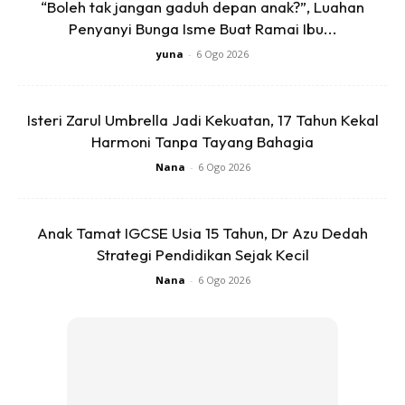
“Boleh tak jangan gaduh depan anak?”, Luahan
“Mereka pernah beritahu ada sakit kencing manis dan
Penyanyi Bunga Isme Buat Ramai Ibu...
darah tinggi dan hanya jiran perempuan yang sering keluar
yuna
-
6 Ogo 2026
rumah untuk membeli barang dapur, manakala suaminya
hanya di rumah.
Isteri Zarul Umbrella Jadi Kekuatan, 17 Tahun Kekal
“Wanita berkenaan dikenali sebagai Mak Besah memang
Harmoni Tanpa Tayang Bahagia
dikenali ramai kerana pandai berubat dan suaminya dikenali
Nana
-
6 Ogo 2026
sebagai Pak Bakar.
“Namun sejak minggu lalu memang tidak kelihatan mereka
Anak Tamat IGCSE Usia 15 Tahun, Dr Azu Dedah
keluar dan saya menjangkakan pasangan itu tidak mahu
Strategi Pendidikan Sejak Kecil
keluar rumah kerana mematuhi prosedur operasi standard
Nana
-
6 Ogo 2026
(SOP) Perintah Kawalan Pergerakan (PKP),”
Anda mungkin berminat dengan