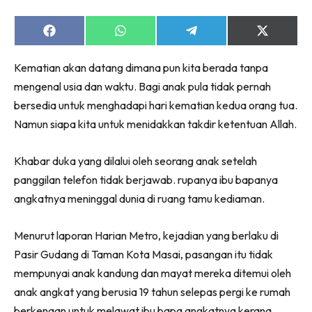
Share
Share
Share
Share
on
on
on
on
Facebook
WhatsApp
Telegram
X
Kematian akan datang dimana pun kita berada tanpa
(Twitter)
mengenal usia dan waktu. Bagi anak pula tidak pernah
bersedia untuk menghadapi hari kematian kedua orang tua.
Namun siapa kita untuk menidakkan takdir ketentuan Allah.
Khabar duka yang dilalui oleh seorang anak setelah
panggilan telefon tidak berjawab. rupanya ibu bapanya
angkatnya meninggal dunia di ruang tamu kediaman.
Menurut laporan Harian Metro, kejadian yang berlaku di
Pasir Gudang di Taman Kota Masai, pasangan itu tidak
mempunyai anak kandung dan mayat mereka ditemui oleh
anak angkat yang berusia 19 tahun selepas pergi ke rumah
berkenaan untuk melawat ibu bapa angkatnya kerana