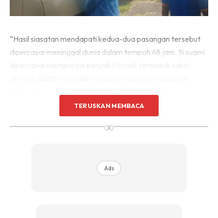
“Hasil siasatan mendapati kedua-dua pasangan tersebut
dipercayai meninggal dunia dalam tempoh 48 jam. Si suami
dipercayai mempunyai penyakit kronik termasuk sakit
jantung, darah tinggi dan kencing manis, kematiannya
berpunca daripada sejarah penyakit yang dihidapinya itu.
TERUSKAN MEMBACA
∞
Ads
Ads