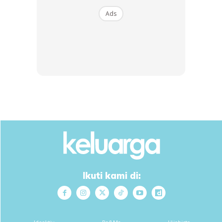
Ads
SHOPEE MY
SHOPEE MY
CENDAWAN RANGUP BY
[500g – 1kg] Frozen Halal
HERO CHEF
Dimsum / Dimsum Sejuk
B...
RM14.6
RM24
RM14.6
RM49
Buy Now
Buy Now
Ikuti kami di:
1
/
5
❮
❯