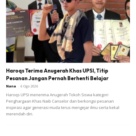
Ads
Haroqs Terima Anugerah Khas UPSI, Titip
Pesanan Jangan Pernah Berhenti Belajar
Nana
-
6 Ogo 2026
Haroqs UPSI menerima Anugerah Tokoh Siswa kategori
Menurutnya lagi, kali terakhir bertemu dengan pasangan itu
Penghargaan Khas Naib Canselor dan berkongsi pesanan
pada minggu lalu dan beberapa hari lalu ada terserempak
inspirasi agar generasi muda terus mengejar ilmu serta kekal
merendah diri.
dengan anak angkatnya itu dan menyapanya serta
bertanya khabar ibu bapa angkatnya.