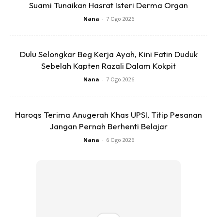
Suami Tunaikan Hasrat Isteri Derma Organ
Kadang bawak cucu teman…
Nana
-
7 Ogo 2026
kadang sendirian
Dulu Selongkar Beg Kerja Ayah, Kini Fatin Duduk
Sebelah Kapten Razali Dalam Kokpit
Nana
-
7 Ogo 2026
Haroqs Terima Anugerah Khas UPSI, Titip Pesanan
Jangan Pernah Berhenti Belajar
Nana
-
6 Ogo 2026