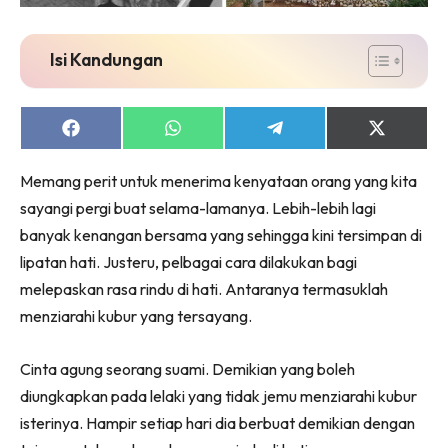
Isi Kandungan
Share
Share
Share
Share
on
on
on
on
Facebook
WhatsApp
Telegram
X
Memang perit untuk menerima kenyataan orang yang kita
(Twitter)
sayangi pergi buat selama-lamanya. Lebih-lebih lagi
banyak kenangan bersama yang sehingga kini tersimpan di
lipatan hati. Justeru, pelbagai cara dilakukan bagi
melepaskan rasa rindu di hati. Antaranya termasuklah
menziarahi kubur yang tersayang.
Cinta agung seorang suami. Demikian yang boleh
diungkapkan pada lelaki yang tidak jemu menziarahi kubur
isterinya. Hampir setiap hari dia berbuat demikian dengan