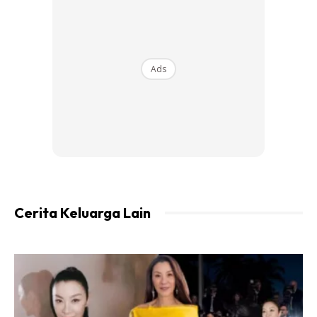
Perkongsian itu telah dimuat naik sendiri oleh anaknya yang
dikenali sebagai
Atam Ayue
menerusi laman facebooknya
baru-baru ini.
Ads
Bukti kasih sayang, bukti cinta dia
Cerita Keluarga Lain