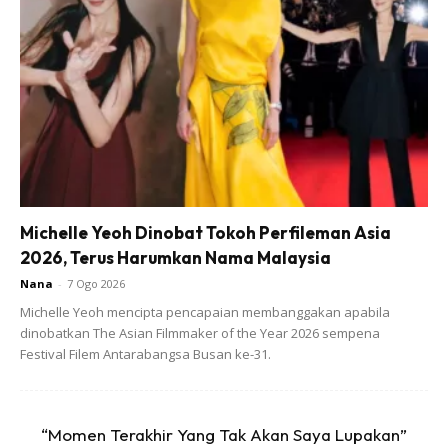
Sapukan pada tapak kaki selama lebih kurang 30 minit
sebelum dicuci dengan menggunakan air suam dan jangan
lupa keringkan. Manjakan kaki anda dengan rawatan ini
untuk mendapatkan tapak kaki yang lembut.
Michelle Yeoh Dinobat Tokoh Perfileman Asia
2026, Terus Harumkan Nama Malaysia
Nana
-
7 Ogo 2026
Michelle Yeoh mencipta pencapaian membanggakan apabila
dinobatkan The Asian Filmmaker of the Year 2026 sempena
Festival Filem Antarabangsa Busan ke-31.
“Momen Terakhir Yang Tak Akan Saya Lupakan”