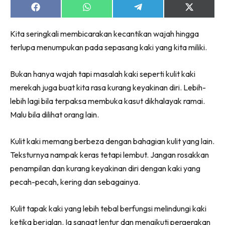
Share
Share
Share
Share
on
on
on
on
Facebook
WhatsApp
Telegram
X
Kita seringkali membicarakan kecantikan wajah hingga
(Twitter)
terlupa menumpukan pada sepasang kaki yang kita miliki.
Bukan hanya wajah tapi masalah kaki seperti kulit kaki
merekah juga buat kita rasa kurang keyakinan diri. Lebih-
lebih lagi bila terpaksa membuka kasut dikhalayak ramai.
Malu bila dilihat orang lain.
Kulit kaki memang berbeza dengan bahagian kulit yang lain.
Teksturnya nampak keras tetapi lembut. Jangan rosakkan
penampilan dan kurang keyakinan diri dengan kaki yang
pecah-pecah, kering dan sebagainya.
Kulit tapak kaki yang lebih tebal berfungsi melindungi kaki
ketika berjalan. Ia sangat lentur dan mengikuti pergerakan