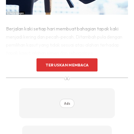
Berjalan kaki setiap hari membuat bahagian tapak kaki
menjadi kering dan pecah-pecah. Ditambah pula dengan
pemilihan kasut yang tidak sesuai atau alahan terhadap
tapak kasut, alahan simen dan sebagainya.
TERUSKAN MEMBACA
Rawat Kaki Dengan Cara Begini
∞
Jeli Petroleum
Jeli ini merupakan zat kimia yang diperoleh daripada
Ads
minyak tanah yang berfungsi untuk melindungi kulit agar
tidak kering dan pecah-pecah.
Sebelum mengoleskan jeli ini, cuci bersih tapak kaki anda