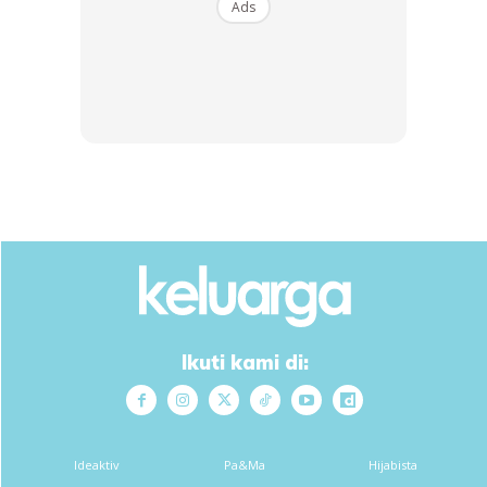
Ads
Alas kaki
Pilihlah alas kaki yang nyaman dan melindungi dengan
maksimal.
Gunakan batu apung
Anda juga boleh menggunakan batu apung untuk mengikis
bahagian kulit yang mengelupas sehingga membantu
memperbaharui kulit. Gosok dengan menggunakan batu
apung tiga hari sekali ketika mandi.
Ikuti kami di:
Campuran lemon dan air suam
Rendam dengan menggunakan air lemon dan air suam,
kemudian secara lembut gosok menggunakan loofah di
Ideaktiv
Pa&Ma
Hijabista
bahagian keringnya untuk menghilangkan sisa-sisa sel kulit