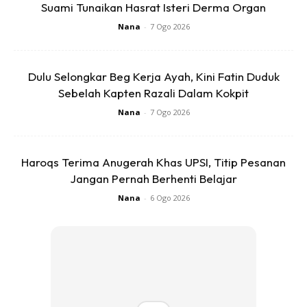
Suami Tunaikan Hasrat Isteri Derma Organ
Nana
-
7 Ogo 2026
Ads
Dulu Selongkar Beg Kerja Ayah, Kini Fatin Duduk
Sebelah Kapten Razali Dalam Kokpit
Nana
-
7 Ogo 2026
Haroqs Terima Anugerah Khas UPSI, Titip Pesanan
Minyak Zaitun
Jangan Pernah Berhenti Belajar
Nana
-
6 Ogo 2026
Aplikasikan minyak alami, seperti minyak zaitun atau jojoba
setiap malam sambil mengurut bahagian kaki tersebut.
Kemudian, biarkan semalaman. Gunakan losen atau body
butter khusus untuk perawatan telapak kaki kering dan
pecah-pecah.